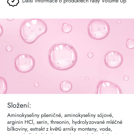
Další informace o produktech řady Volume Up
Složení:
Aminokyseliny pšeničné, aminokyseliny sójové,
arginin HCl, serin, threonin, hydrolyzované mléčné
bílkoviny, extrakt z květů arniky montany, voda,