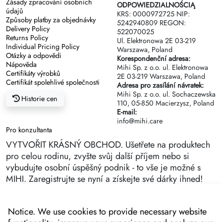
Zásady zpracování osobních
ODPOWIEDZIALNOŚCIĄ
údajů
KRS: 0000972725 NIP:
Způsoby platby za objednávky
5242940809 REGON:
Delivery Policy
522070025
Returns Policy
Ul. Elektronowa 2Е 03-219
Individual Pricing Policy
Warszawa, Poland
Otázky a odpovědi
Korespondenční adresa:
Nápověda
Mihi Sp. z o.o. ul. Elektronowa
Certifikáty výrobků
2Е 03-219 Warszawa, Poland
Certifikát spolehlivé společnosti
Adresa pro zasílání návratek:
Mihi Sp. z o.o. ul. Sochaczewska
Historie cen
110, 05-850 Macierzysz, Poland
E-mail:
info@mihi.care
Pro konzultanta
VYTVOŘIT KRÁSNÝ OBCHOD. Ušetřete na produktech
pro celou rodinu, zvyšte svůj další příjem nebo si
vybudujte osobní úspěšný podnik - to vše je možné s
MIHI. Zaregistrujte se nyní a získejte své dárky ihned!
Notice. We use cookies to provide necessary website