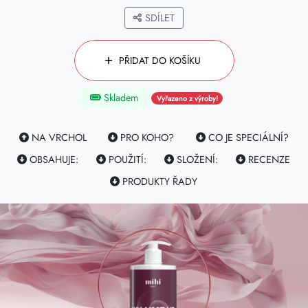
SDÍLET
PŘIDAT DO KOŠÍKU
Skladem
Vyřazeno z výroby!
NA VRCHOL
PRO KOHO?
CO JE SPECIÁLNÍ?
OBSAHUJE:
POUŽITÍ:
SLOŽENÍ:
RECENZE
PRODUKTY ŘADY