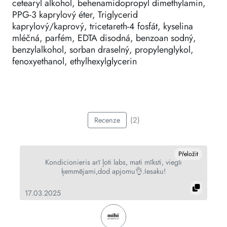
cetearyl alkohol, behenamidopropyl dimethylamin,
PPG-3 kaprylový éter, Triglycerid
kaprylový/kaprový, tricetareth-4 fosfát, kyselina
mléčná, parfém, EDTA disodná, benzoan sodný,
benzylalkohol, sorban draselný, propylenglykol,
fenoxyethanol, ethylhexylglycerin
(2)
Recenze
it
Přeložit
Kondicionieris arī ļoti labs, mati mīksti, viegli
ķemmējami,dod apjomu👌.Iesaku!
17.03.2025
18