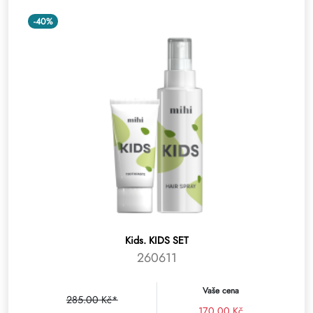
-40%
Kids. KIDS SET
260611
Vaše cena
285.00 Kč*
170.00 Kč