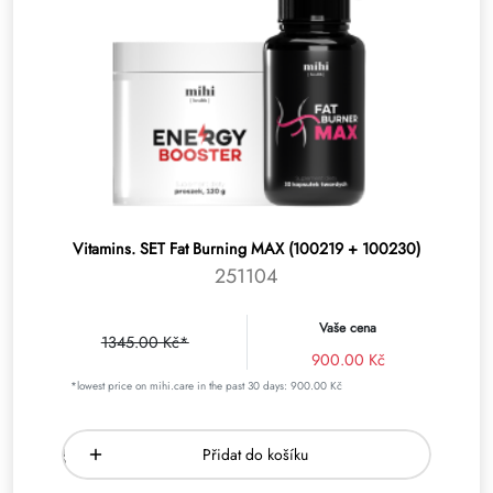
Vitamins. SET Fat Burning MAX (100219 + 100230)
251104
Vaše cena
1345.00 Kč*
900.00 Kč
*lowest price on mihi.care in the past 30 days: 900.00 Kč
Přidat do košíku