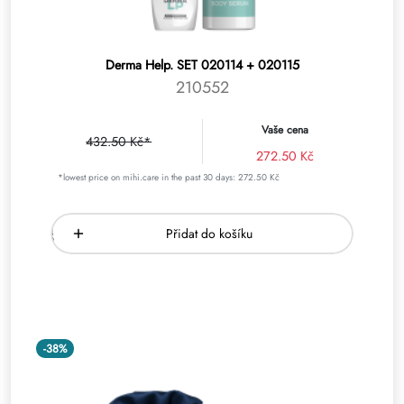
Derma Help. SET 020114 + 020115
210552
Vaše cena
432.50 Kč*
272.50 Kč
*lowest price on mihi.care in the past 30 days: 272.50 Kč
Přidat do košíku
-38%