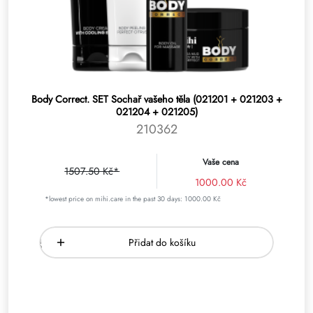
Body Correct. SET Sochař vašeho těla (021201 + 021203 +
021204 + 021205)
210362
Vaše cena
1507.50 Kč*
1000.00 Kč
*lowest price on mihi.care in the past 30 days: 1000.00 Kč
Přidat do košíku