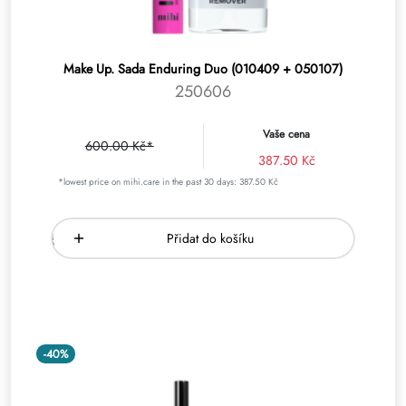
Make Up. Sada Enduring Duo (010409 + 050107)
250606
Vaše cena
600.00 Kč*
387.50 Kč
*lowest price on mihi.care in the past 30 days: 387.50 Kč
Přidat do košíku
-40%