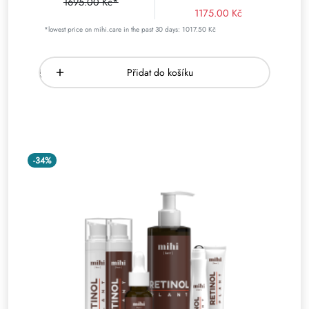
1695.00 Kč*
1175.00 Kč
*lowest price on mihi.care in the past 30 days: 1017.50 Kč
Přidat do košíku
-34%