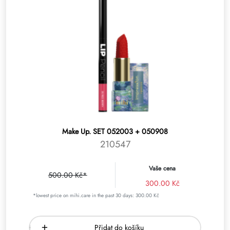
Make Up. SET 052003 + 050908
210547
Vaše cena
500.00 Kč*
300.00 Kč
*lowest price on mihi.care in the past 30 days: 300.00 Kč
Přidat do košíku