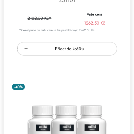
251101
Vaše cena
2102.50 Kč*
1262.50 Kč
*lowest price on mihi.care in the past 30 days: 1262.50 Kč
Přidat do košíku
-40%