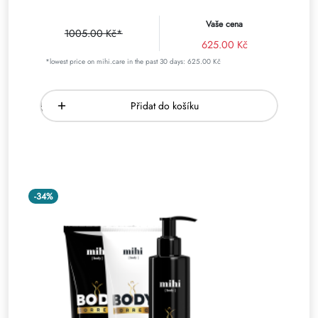
Vaše cena
1005.00 Kč*
625.00 Kč
*lowest price on mihi.care in the past 30 days: 625.00 Kč
Přidat do košíku
-34%