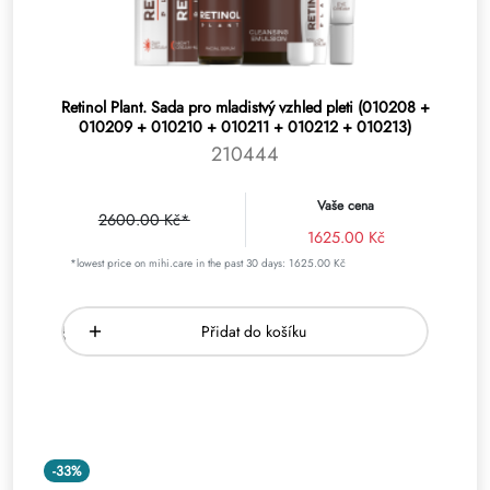
Retinol Plant. Sada pro mladistvý vzhled pleti (010208 +
010209 + 010210 + 010211 + 010212 + 010213)
210444
Vaše cena
2600.00 Kč*
1625.00 Kč
*lowest price on mihi.care in the past 30 days: 1625.00 Kč
Přidat do košíku
-33%