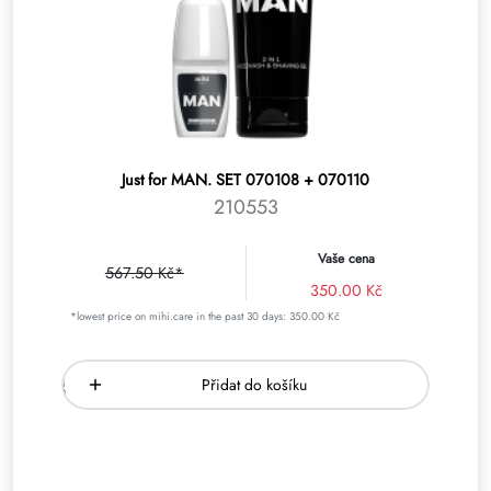
Just for MAN. SET 070108 + 070110
210553
Vaše cena
567.50 Kč*
350.00 Kč
*lowest price on mihi.care in the past 30 days: 350.00 Kč
Přidat do košíku