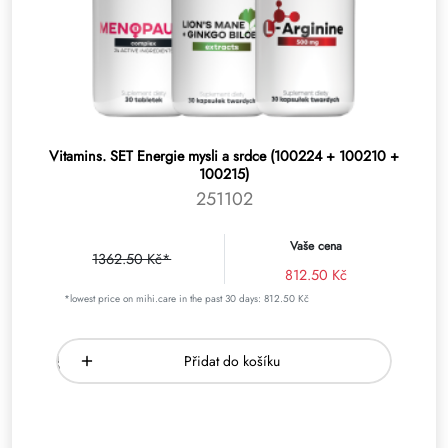
Vitamins. SET Energie mysli a srdce (100224 + 100210 +
100215)
251102
Vaše cena
1362.50 Kč*
812.50 Kč
*lowest price on mihi.care in the past 30 days: 812.50 Kč
Přidat do košíku