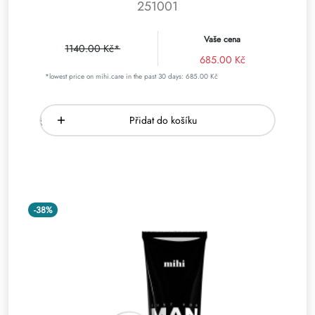
251001
Vaše cena
1140.00 Kč*
685.00 Kč
*lowest price on mihi.care in the past 30 days: 685.00 Kč
Přidat do košíku
-38%