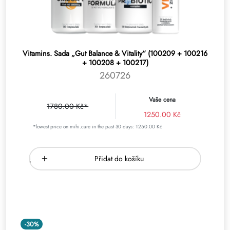
Vitamins. Sada „Gut Balance & Vitality“ (100209 + 100216
+ 100208 + 100217)
260726
Vaše cena
1780.00 Kč*
1250.00 Kč
*lowest price on mihi.care in the past 30 days: 1250.00 Kč
Přidat do košíku
-30%