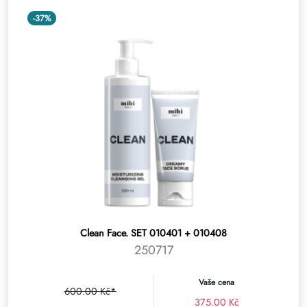
-37%
Clean Face. SET 010401 + 010408
250717
Vaše cena
600.00 Kč*
375.00 Kč