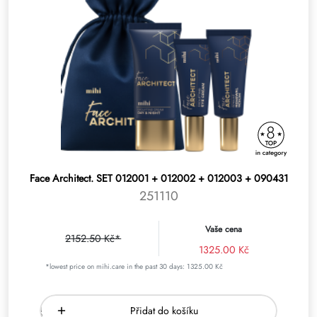
Face Architect. SET 012001 + 012002 + 012003 + 090431
251110
Vaše cena
2152.50 Kč*
1325.00 Kč
*lowest price on mihi.care in the past 30 days: 1325.00 Kč
Přidat do košíku