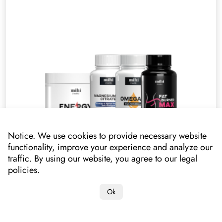
Notice. We use cookies to provide necessary website
functionality, improve your experience and analyze our
Vitamins. Sada „Inteligentní hubnutí“ (100230 + 100219 +
traffic. By using our website, you agree to our legal
100209 + 100235)
policies.
260727
Ok
Vaše cena
2405.00 Kč*
1675.00 Kč
*lowest price on mihi.care in the past 30 days: 1675.00 Kč