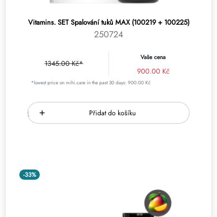
Vitamins. SET Spalování tuků MAX (100219 + 100225)
250724
Vaše cena
1345.00 Kč*
900.00 Kč
*lowest price on mihi.care in the past 30 days: 900.00 Kč
Přidat do košíku
-33%