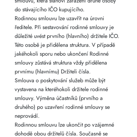
smlouvu, která stanoví zařazení druhé osoby
do stávajícího IČO kupujícího.
Rodinnou smlouvu lze uzavřít na úrovni
ředitele. Při sestavování rodinné smlouvy je
důležité uvést prvního (hlavního) držitele IČO.
Této osobě je přidělena struktura. V případě
jakéhokoli sporu nebo ukončení Rodinné
smlouvy zůstává struktura vždy přidělena
prvnímu (hlavnímu) Držiteli čísla.
Smlouva o poskytování služeb může být
vystavena na kteréhokoli držitele rodinné
smlouvy. Výměna účastníků (prvního a
druhého) po uzavření rodinné smlouvy se
neprovádí.
Rodinnou smlouvu lze ukončit po vzájemné
dohodě obou držitelů čísla. Současně se