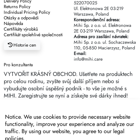
Delivery Policy
522070025
Returns Policy
Ul. Elektronowa 2Е 03-219
Individual Pricing Policy
Warszawa, Poland
Otázky a odpovědi
Korespondenční adresa:
Nápověda
Mihi Sp. z o.o. ul. Elektronowa
Certifikáty výrobků
2Е 03-219 Warszawa, Poland
Certifikát spolehlivé společnosti
Adresa pro zasílání návratek:
Mihi Sp. z o.o. ul. Sochaczewska
Historie cen
110, 05-850 Macierzysz, Poland
E-mail:
info@mihi.care
Pro konzultanta
VYTVOŘIT KRÁSNÝ OBCHOD. Ušetřete na produktech
pro celou rodinu, zvyšte svůj další příjem nebo si
vybudujte osobní úspěšný podnik - to vše je možné s
MIHI. Zaregistrujte se nyní a získejte své dárky ihned!
Notice. We use cookies to provide necessary website
functionality, improve your experience and analyze our
traffic. By using our website, you agree to our legal
policies.