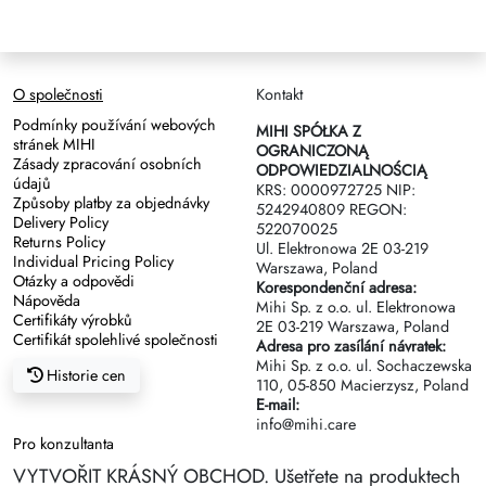
O společnosti
Kontakt
Podmínky používání webových
MIHI SPÓŁKA Z
stránek MIHI
OGRANICZONĄ
Zásady zpracování osobních
ODPOWIEDZIALNOŚCIĄ
údajů
KRS: 0000972725 NIP:
Způsoby platby za objednávky
5242940809 REGON:
Delivery Policy
522070025
Returns Policy
Ul. Elektronowa 2Е 03-219
Individual Pricing Policy
Warszawa, Poland
Otázky a odpovědi
Korespondenční adresa:
Nápověda
Mihi Sp. z o.o. ul. Elektronowa
Certifikáty výrobků
2Е 03-219 Warszawa, Poland
Certifikát spolehlivé společnosti
Adresa pro zasílání návratek:
Mihi Sp. z o.o. ul. Sochaczewska
Historie cen
110, 05-850 Macierzysz, Poland
E-mail:
info@mihi.care
Pro konzultanta
VYTVOŘIT KRÁSNÝ OBCHOD. Ušetřete na produktech