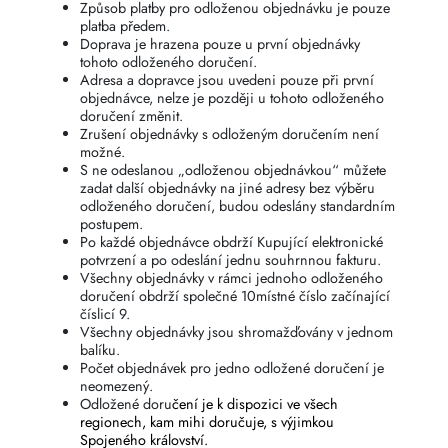
Způsob platby pro odloženou objednávku je pouze
platba předem.
Doprava je hrazena pouze u první objednávky
tohoto odloženého doručení.
Adresa a dopravce jsou uvedeni pouze při první
objednávce, nelze je později u tohoto odloženého
doručení změnit.
Zrušení objednávky s odloženým doručením není
možné.
S ne odeslanou „odloženou objednávkou“ můžete
zadat další objednávky na jiné adresy bez výběru
odloženého doručení, budou odeslány standardním
postupem.
Po každé objednávce obdrží Kupující elektronické
potvrzení a po odeslání jednu souhrnnou fakturu.
Všechny objednávky v rámci jednoho odloženého
doručení obdrží společné 10místné číslo začínající
číslicí 9.
Všechny objednávky jsou shromažďovány v jednom
balíku.
Počet objednávek pro jedno odložené doručení je
neomezený.
Odložené doru
čení je k dispozici ve všech
regionech, kam mihi doručuje, s výjimkou
Spojeného království.