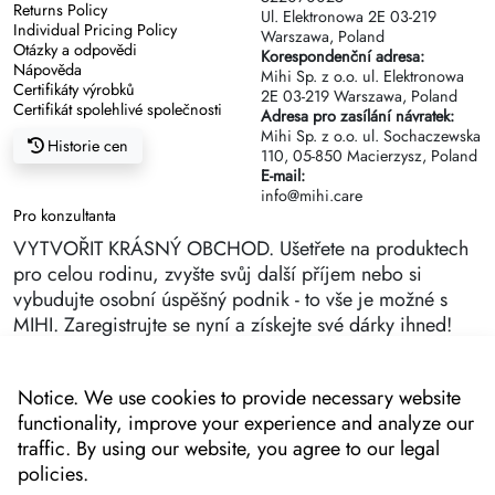
Returns Policy
Ul. Elektronowa 2Е 03-219
Individual Pricing Policy
Warszawa, Poland
Otázky a odpovědi
Korespondenční adresa:
Nápověda
Mihi Sp. z o.o. ul. Elektronowa
Certifikáty výrobků
2Е 03-219 Warszawa, Poland
Certifikát spolehlivé společnosti
Adresa pro zasílání návratek:
Mihi Sp. z o.o. ul. Sochaczewska
Historie cen
110, 05-850 Macierzysz, Poland
E-mail:
info@mihi.care
Pro konzultanta
VYTVOŘIT KRÁSNÝ OBCHOD. Ušetřete na produktech
pro celou rodinu, zvyšte svůj další příjem nebo si
vybudujte osobní úspěšný podnik - to vše je možné s
MIHI. Zaregistrujte se nyní a získejte své dárky ihned!
Notice. We use cookies to provide necessary website
functionality, improve your experience and analyze our
traffic. By using our website, you agree to our legal
policies.