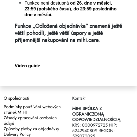
Funkce není dostupná
od 26. dne v měsíci,
23:59 (polského času), do 23:59 posledního
dne v měsíci.
Funkce „Odložená objednávka“ znamená ještě
větší pohodlí, ještě větší úspory a ještě
příjemnější nakupování na mihi.care.
Video guide
O společnosti
Kontakt
Podmínky používání webových
MIHI SPÓŁKA Z
stránek MIHI
OGRANICZONĄ
Zásady zpracování osobních
ODPOWIEDZIALNOŚCIĄ
údajů
KRS: 0000972725 NIP:
Způsoby platby za objednávky
5242940809 REGON:
Delivery Policy
522070025