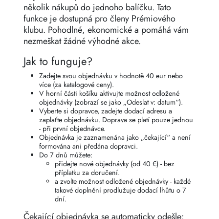
několik nákupů do jednoho balíčku. Tato
funkce je dostupná pro členy Prémiového
klubu. Pohodlné, ekonomické a pomáhá vám
nezmeškat žádné výhodné akce.
Jak to funguje?
Zadejte svou objednávku v hodnotě 40 eur nebo
více (za katalogové ceny).
V horní části košíku aktivujte možnost odložené
objednávky (zobrazí se jako „Odeslat v: datum“).
Vyberte si dopravce, zadejte dodací adresu a
zaplaťte objednávku. Doprava se platí pouze jednou
- při první objednávce.
Objednávka je zaznamenána jako „čekající“ a není
formována ani předána dopravci.
Do 7 dnů můžete:
přidejte nové objednávky (od 40 €) - bez
příplatku za doručení.
a zvolte možnost odložené objednávky - každé
takové doplnění prodlužuje dodací lhůtu o 7
dní.
Čekající objednávka se automaticky odešle: