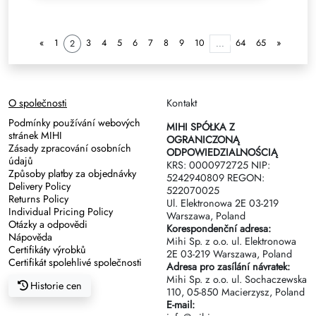
«
1
3
4
5
6
7
8
9
10
64
65
»
2
...
O společnosti
Kontakt
Podmínky používání webových
MIHI SPÓŁKA Z
stránek MIHI
OGRANICZONĄ
Zásady zpracování osobních
ODPOWIEDZIALNOŚCIĄ
údajů
KRS: 0000972725 NIP:
Způsoby platby za objednávky
5242940809 REGON:
Delivery Policy
522070025
Returns Policy
Ul. Elektronowa 2Е 03-219
Individual Pricing Policy
Warszawa, Poland
Otázky a odpovědi
Korespondenční adresa:
Nápověda
Mihi Sp. z o.o. ul. Elektronowa
Certifikáty výrobků
2Е 03-219 Warszawa, Poland
Certifikát spolehlivé společnosti
Adresa pro zasílání návratek:
Mihi Sp. z o.o. ul. Sochaczewska
Historie cen
110, 05-850 Macierzysz, Poland
E-mail: