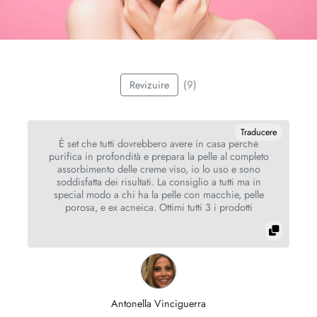
(9)
Revizuire
re
Traducere
È set che tutti dovrebbero avere in casa perché
purifica in profondità e prepara la pelle al completo
assorbimento delle creme viso, io lo uso e sono
soddisfatta dei risultati. La consiglio a tutti ma in
special modo a chi ha la pelle con macchie, pelle
porosa, e ex acneica. Ottimi tutti 3 i prodotti
Antonella Vinciguerra