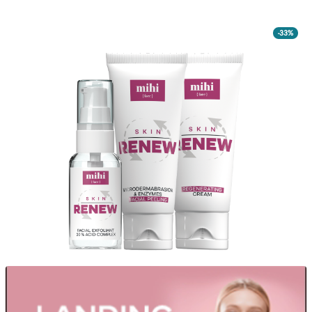
Reguli de moștenire
-33%