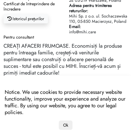
2Е 03-219 Warszawa, Poland
Certificat de întreprindere de
Adresa pentru trimiterea
încredere
retururilor:
Mihi Sp. z o.o. ul. Sochaczewska
Istoricul prețurilor
110, 05-850 Macierzysz, Poland
E-mail:
info@mihi.care
Pentru consultant
CREAȚI AFACERI FRUMOASE. Economisiți la produse
pentru întreaga familie, creșteți-vă veniturile
suplimentare sau construiți o afacere personală de
succes - totul este posibil cu MIHI. Înscrieți-vă acum și
primiți imediat cadourile!
Notice. We use cookies to provide necessary website
functionality, improve your experience and analyze our
traffic. By using our website, you agree to our legal
policies.
Ok