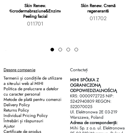
Skin Renew.
Skin Renew. Cremă
Microdermabraziune&Enzime.
regenerantă
Peeling facial
011702
011701
Despre companie
Contactați
Termenii și condițiile de utilizare
MIHI SPÓŁKA Z
a site-ului web al MIHI
OGRANICZONĄ
Politica de prelucrare a datelor
ODPOWIEDZIALNOŚCIĄ
cu caracter personal
KRS: 0000972725 NIP:
Metode de plată pentru comenzi
5242940809 REGON:
Delivery Policy
522070025
Returns Policy
Ul. Elektronowa 2Е 03-219
Individual Pricing Policy
Warszawa, Poland
Întrebări și răspunsuri
Adresa de corespondență:
Ajutor
Mihi Sp. z o.o. ul. Elektronowa
Certificate de produs