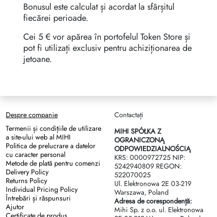
Bonusul este calculat și acordat la sfârșitul
fiecărei perioade.
Cei 5 € vor apărea în portofelul Token Store și
pot fi utilizați exclusiv pentru achiziționarea de
jetoane.
Despre companie
Contactați
Termenii și condițiile de utilizare
MIHI SPÓŁKA Z
a site-ului web al MIHI
OGRANICZONĄ
Politica de prelucrare a datelor
ODPOWIEDZIALNOŚCIĄ
cu caracter personal
KRS: 0000972725 NIP:
Metode de plată pentru comenzi
5242940809 REGON:
Delivery Policy
522070025
Returns Policy
Ul. Elektronowa 2Е 03-219
Individual Pricing Policy
Warszawa, Poland
Întrebări și răspunsuri
Adresa de corespondență:
Ajutor
Mihi Sp. z o.o. ul. Elektronowa
Certificate de produs