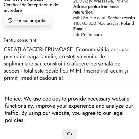
2Е 03-219 Warszawa, Poland
Certificat de întreprindere de
Adresa pentru trimiterea
încredere
retururilor:
Mihi Sp. z o.o. ul. Sochaczewska
Istoricul prețurilor
110, 05-850 Macierzysz, Poland
E-mail:
info@mihi.care
Pentru consultant
CREAȚI AFACERI FRUMOASE. Economisiți la produse
pentru întreaga familie, creșteți-vă veniturile
suplimentare sau construiți o afacere personală de
succes - totul este posibil cu MIHI. Înscrieți-vă acum și
primiți imediat cadourile!
Notice. We use cookies to provide necessary website
functionality, improve your experience and analyze our
traffic. By using our website, you agree to our legal
policies.
Ok