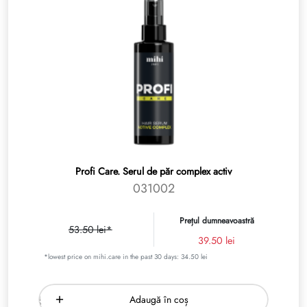
Profi Care. Serul de păr complex activ
031002
Prețul dumneavoastră
53.50 lei*
39.50 lei
*lowest price on mihi.care in the past 30 days: 34.50 lei
Adaugă în coș