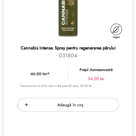
Cannabis Intense. Spray pentru regenerarea părului
031804
Prețul dumneavoastră
46.50 lei*
34.50 lei
*lowest price on mihi.care in the past 30 days: 30.00 lei
Adaugă în coș