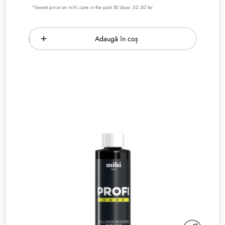
*lowest price on mihi.care in the past 30 days: 52.50 lei
Adaugă în coș