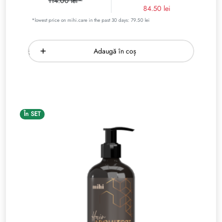
114.00 lei*
84.50 lei
*lowest price on mihi.care in the past 30 days: 79.50 lei
Adaugă în coș
În SET