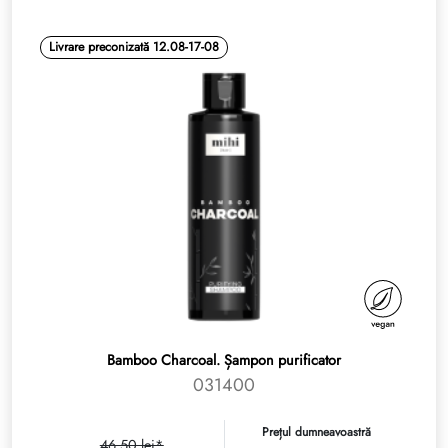
Livrare preconizată 12.08-17-08
Bamboo Charcoal. Șampon purificator
031400
Prețul dumneavoastră
46.50 lei*