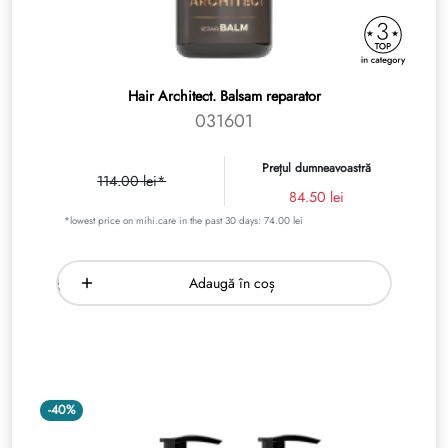
Hair Architect. Balsam reparator
031601
Prețul dumneavoastră
114.00 lei*
84.50 lei
*lowest price on mihi.care in the past 30 days: 74.00 lei
Adaugă în coș
-40%