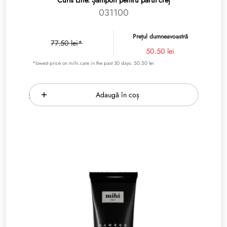
031100
Prețul dumneavoastră
77.50 lei*
50.50 lei
*lowest price on mihi.care in the past 30 days: 50.50 lei
Adaugă în coș