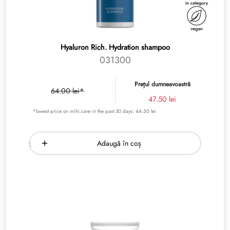
Hyaluron Rich. Hydration shampoo
031300
Prețul dumneavoastră
64.00 lei*
47.50 lei
*lowest price on mihi.care in the past 30 days: 44.50 lei
Adaugă în coș