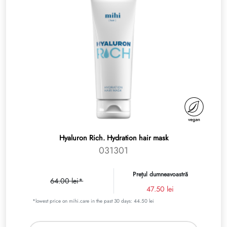
Hyaluron Rich. Hydration hair mask
031301
Prețul dumneavoastră
64.00 lei*
47.50 lei
*lowest price on mihi.care in the past 30 days: 44.50 lei