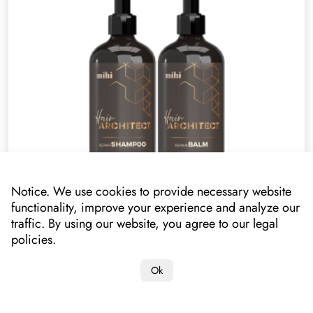
Notice. We use cookies to provide necessary website
Hair Architect. SET 031600+031601
functionality, improve your experience and analyze our
251001
traffic. By using our website, you agree to our legal
policies.
Prețul dumneavoastră
228.00 lei*
137.00 lei
Ok
*lowest price on mihi.care in the past 30 days: 137.00 lei