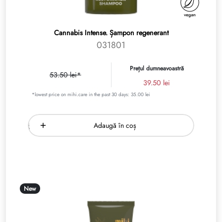
Cannabis Intense. Șampon regenerant
031801
Prețul dumneavoastră
53.50 lei*
39.50 lei
*lowest price on mihi.care in the past 30 days: 35.00 lei
Adaugă în coș
New