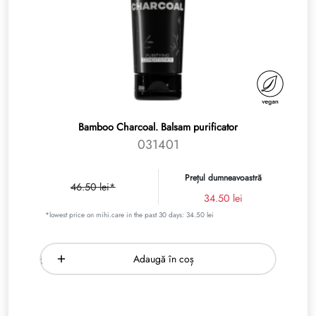
Bamboo Charcoal. Balsam purificator
031401
Prețul dumneavoastră
46.50 lei*
34.50 lei
*lowest price on mihi.care in the past 30 days: 34.50 lei
Adaugă în coș