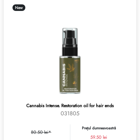
New
Cannabis Intense. Restoration oil for hair ends
031805
Prețul dumneavoastră
80.50 lei*
59.50 lei