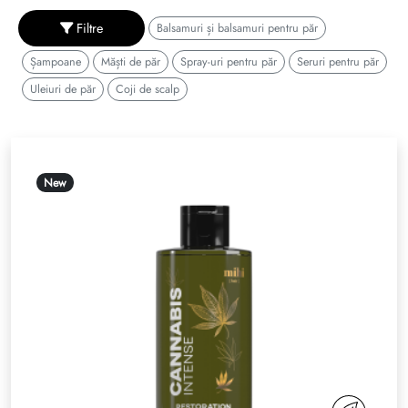
Reguli de moștenire
Filtre
Balsamuri și balsamuri pentru păr
Șampoane
Măști de păr
Spray-uri pentru păr
Seruri pentru păr
Uleiuri de păr
Coji de scalp
New