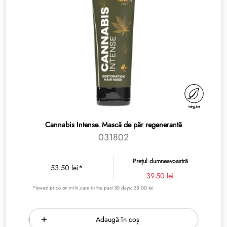
Cannabis Intense. Mască de păr regenerantă
031802
Prețul dumneavoastră
53.50 lei*
39.50 lei
*lowest price on mihi.care in the past 30 days: 35.00 lei
Adaugă în coș