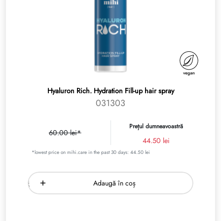
Hyaluron Rich. Hydration Fill-up hair spray
031303
Prețul dumneavoastră
60.00 lei*
44.50 lei
*lowest price on mihi.care in the past 30 days: 44.50 lei
Adaugă în coș