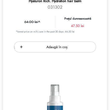
Hyaluron Rich. Hydration hair balm
031302
Prețul dumneavoastră
64.00 lei*
47.50 lei
*lowest price on mihi.care in the past 30 days: 44.50 lei
Adaugă în coș