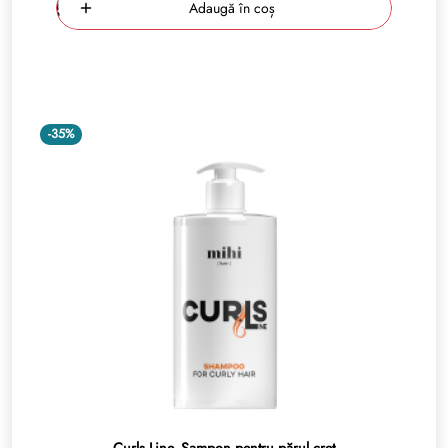
Adaugă în coș
-35%
Curls Line. Șampon pentru părul creț