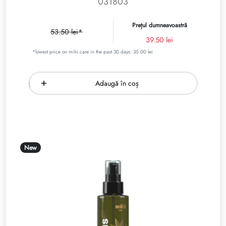
031803
Prețul dumneavoastră
53.50 lei*
39.50 lei
*lowest price on mihi.care in the past 30 days: 35.00 lei
Adaugă în coș
New