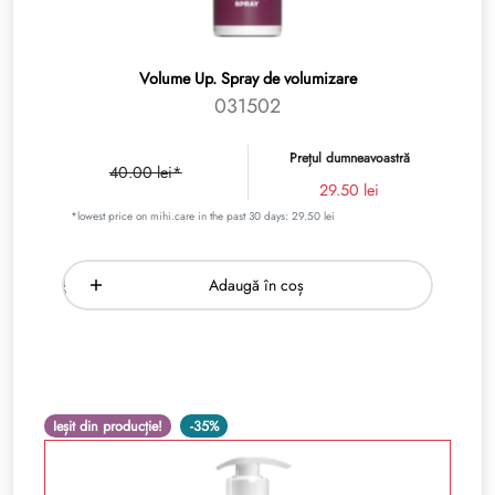
Volume Up. Spray de volumizare
031502
Prețul dumneavoastră
40.00 lei*
29.50 lei
*lowest price on mihi.care in the past 30 days: 29.50 lei
Adaugă în coș
Ieșit din producție!
-35%