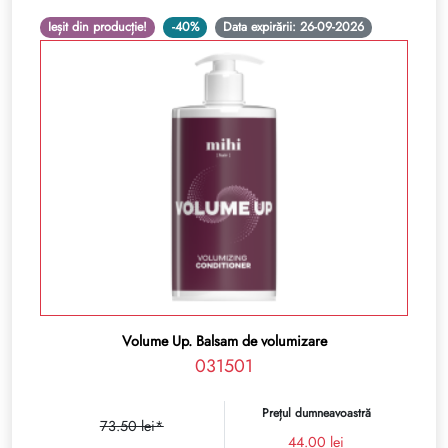
Ieșit din producție!
-40%
Data expirării: 26-09-2026
Volume Up. Balsam de volumizare
031501
Prețul dumneavoastră
73.50 lei*
44.00 lei