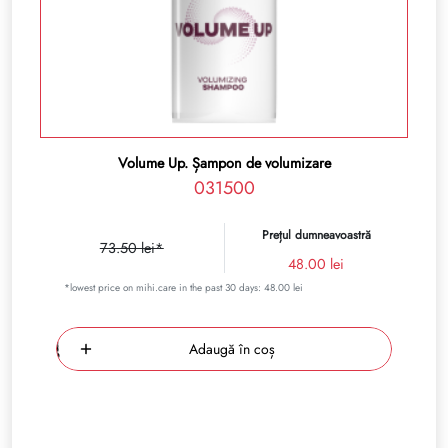
Volume Up. Șampon de volumizare
031500
Prețul dumneavoastră
73.50 lei*
48.00 lei
*lowest price on mihi.care in the past 30 days: 48.00 lei
Adaugă în coș