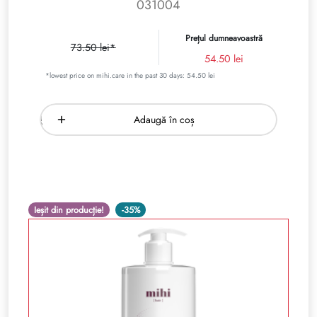
031004
Prețul dumneavoastră
73.50 lei*
54.50 lei
*lowest price on mihi.care in the past 30 days: 54.50 lei
Adaugă în coș
Ieșit din producție!
-35%