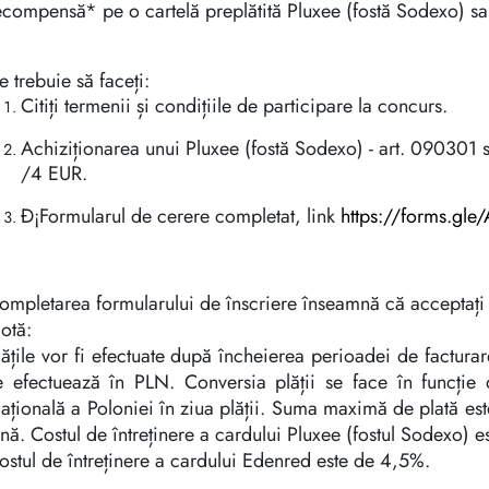
ecompensă* pe o cartelă preplătită Pluxee (fostă Sodexo) s
e trebuie să faceți:
Citiți termenii și condițiile de participare la concurs.
Achiziționarea unui Pluxee (fostă Sodexo) - art. 090301
/4 EUR.
Ð¡Formularul de cerere completat, link
https://forms.gl
ompletarea formularului de înscriere înseamnă că acceptați 
otă:
lățile vor fi efectuate după încheierea perioadei de facturare
e efectuează în PLN. Conversia plății se face în funcție
ațională a Poloniei în ziua plății. Suma maximă de plată 
ună. Costul de întreținere a cardului Pluxee (fostul Sodexo) 
ostul de întreținere a cardului Edenred este de 4,5%.