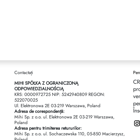
Contactați
Pen
CR
I
MIHI SPÓŁKA Z OGRANICZONĄ
pro
ODPOWIEDZIALNOŚCIĄ
KRS: 0000972725 NIP: 5242940809 REGON:
ven
522070025
per
Ul. Elektronowa 2Е 03-219 Warszawa, Poland
Îns
Adresa de corespondență:
Mihi Sp. z o.o. ul. Elektronowa 2Е 03-219 Warszawa,
Poland
Adresa pentru trimiterea retururilor:
Mihi Sp. z o.o. ul. Sochaczewska 110, 05-850 Macierzysz,
Poland