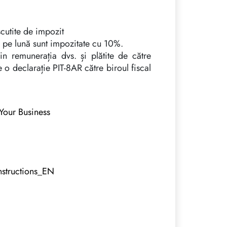
cutite de impozit
 pe lună sunt impozitate cu 10%.
in remunerația dvs. și plătite de către
e o declarație PIT-8AR către biroul fiscal
ur Business
nstructions_EN