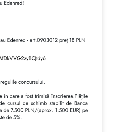
au Edenred!
 sau Edenred - art.0903012 preț 18 PLN
e/AfDkVVG2zyBCJtdy6
regulile concursului.
 în care a fost trimisă înscrierea.Plățile
 de cursul de schimb stabilit de Banca
este de 7.500 PLN/(aprox. 1.500 EUR) pe
este de 5%.