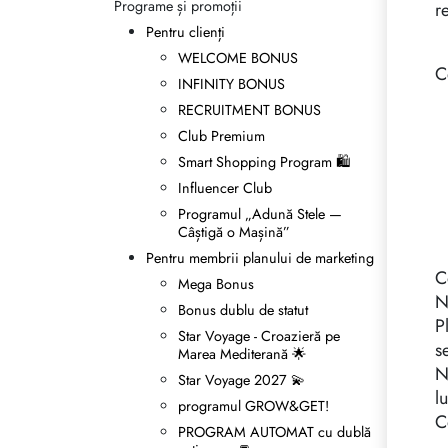
Programe și promoții
r
Reguli de moștenire
Pentru clienți
WELCOME BONUS
C
INFINITY BONUS
RECRUITMENT BONUS
Club Premium
Smart Shopping Program 🛍
Influencer Club
Programul „Adună Stele —
Câștigă o Mașină”
Pentru membrii planului de marketing
C
Mega Bonus
N
Bonus dublu de statut
P
Star Voyage - Croazieră pe
s
Marea Mediterană 🌟
N
Star Voyage 2027 💫
l
programul GROW&GET!
C
PROGRAM AUTOMAT cu dublă