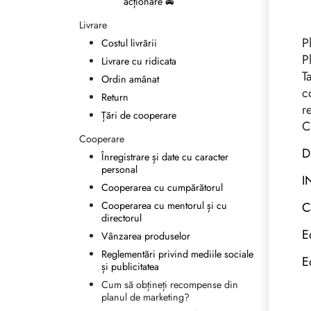
acționare 🚘
Livrare
P
Costul livrării
P
Livrare cu ridicata
T
Ordin amânat
c
Return
r
Țări de cooperare
C
Cooperare
D
Înregistrare și date cu caracter
personal
I
Cooperarea cu cumpărătorul
Cooperarea cu mentorul și cu
C
directorul
E
Vânzarea produselor
Reglementări privind mediile sociale
E
și publicitatea
Cum să obțineți recompense din
planul de marketing?