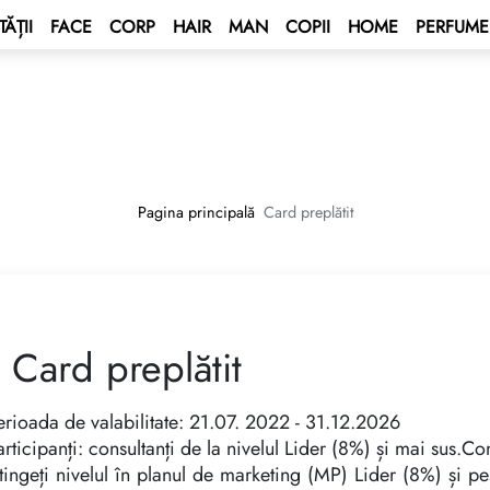
ĂȚII
FACE
CORP
HAIR
MAN
COPII
HOME
PERFUME
 BONUS
s
țional
BONUS
 de statut
alcul valutar
ENT BONUS
e - Croazieră pe Marea Mediterană
tit
Pagina principală
Card preplătit
ium
nează un contract
e 2027 💫
ping Program 🛍
l GROW&GET!
Card preplătit
Club
UTOMAT cu dublă acționare 🚘
„Adună Stele — Câștigă o
erioada de valabilitate: 21.07. 2022 - 31.12.2026
articipanți: consultanți de la nivelul Lider (8%) și mai sus.Co
tingeți nivelul în planul de marketing (MP) Lider (8%) și p