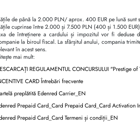
lățile de până la 2.000 PLN/ aprox. 400 EUR pe lună sunt s
lățile cuprinse între 2.000 și 7.500 PLN (400 și 1.500 EUR)
axa de întreținere a cardului și impozitul vor fi deduse d
ompanie la biroul fiscal. La sfârșitul anului, compania trimit
elevant în acest sens.
itește mai mult:
ESCARCAȚI REGULAMENTUL CONCURSULUI "Prestige of Yo
NCENTIVE CARD Întrebări frecvente
artelă preplătită Edenred Carrier_EN
denred Prepaid Card_Card Prepaid Card_Card Activation I
denred Prepaid Card_Card Termeni și condiții_EN