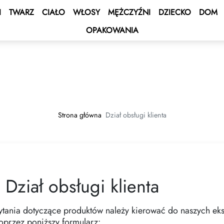
I
TWARZ
CIAŁO
WŁOSY
MĘŻCZYŹNI
DZIECKO
DOM
OPAKOWANIA
 BONUS
s
ocyjne
BONUS
onus Statusowy
iczania w walutach
ENT BONUS
e – Rejs po Morzu Śródziemnym
dpłacona
um
dczenia uslug
Strona główna
Dział obsługi klienta
e 2027 💫
art Shopping 🛍
GROW&GET!
Club
amochodowy DOUBLE Drive 🚘
Dział obsługi klienta
iazdy - Wygraj Samochód
ytania dotyczące produktów należy kierować do naszych ek
oprzez poniższy formularz: