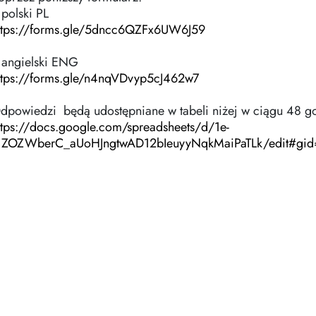
. polski PL
ttps://forms.gle/5dncc6QZFx6UW6J59
. angielski ENG
ttps://forms.gle/n4nqVDvyp5cJ462w7
dpowiedzi będą udostępniane w tabeli niżej w ciągu 48 g
ttps://docs.google.com/spreadsheets/d/1e-
jZOZWberC_aUoHJngtwAD12bIeuyyNqkMaiPaTLk/edit#gi