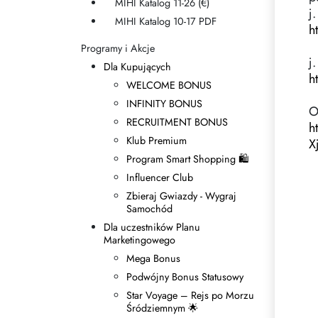
MIHI Katalog 11-26 (€)
Zasady dziedziczenia
j
MIHI Katalog 10-17 PDF
h
Programy i Akcje
j
Dla Kupujących
h
WELCOME BONUS
INFINITY BONUS
O
RECRUITMENT BONUS
h
Klub Premium
X
Program Smart Shopping 🛍
Influencer Club
Zbieraj Gwiazdy - Wygraj
Samochód
Dla uczestników Planu
Marketingowego
Mega Bonus
Podwójny Bonus Statusowy
Star Voyage – Rejs po Morzu
Śródziemnym 🌟