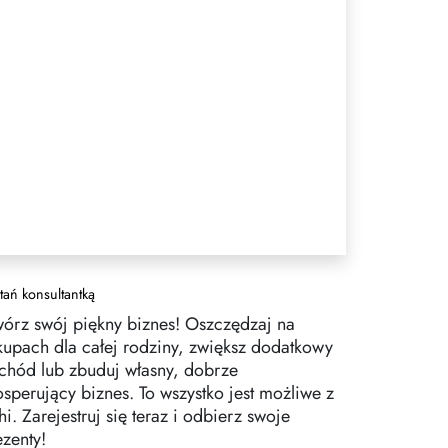
tań konsultantką
wórz swój piękny biznes! Oszczędzaj na
kupach dla całej rodziny, zwiększ dodatkowy
chód lub zbuduj własny, dobrze
osperujący biznes. To wszystko jest możliwe z
i. Zarejestruj się teraz i odbierz swoje
ezenty!