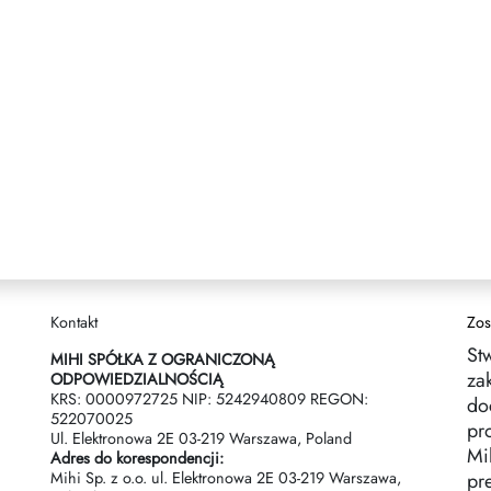
Kontakt
Zos
St
MIHI SPÓŁKA Z OGRANICZONĄ
za
ODPOWIEDZIALNOŚCIĄ
KRS: 0000972725 NIP: 5242940809 REGON:
do
522070025
pr
Ul. Elektronowa 2Е 03-219 Warszawa, Poland
Mih
Adres do korespondencji:
Mihi Sp. z o.o. ul. Elektronowa 2Е 03-219 Warszawa,
pr