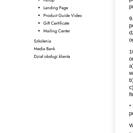
I-shop
p
Landing Page
Product Guide Video
9
Gift Certificate
p
Mailing Center
d
o
Szkolenia
Media Bank
1
Dział obsługi klienta
o
a
w
b
c
f
*
p
W
-