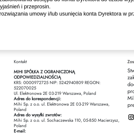
yjaśnień i przeprosin.
 rozwiązania umowy i/lub usunięcia konta Dyrektora w p
Kontakt
Zos
St
MIHI SPÓŁKA Z OGRANICZONĄ
za
ODPOWIEDZIALNOŚCIĄ
KRS: 0000972725 NIP: 5242940809 REGON:
do
522070025
pr
Ul. Elektronowa 2Е 03-219 Warszawa, Poland
Mih
Adres do korespondencji:
Mihi Sp. z o.o. ul. Elektronowa 2Е 03-219 Warszawa,
pr
Poland
Adres do wysyłki zwrotów:
Mihi Sp. z o.o. ul. Sochaczewska 110, 05-850 Macierzysz,
Poland
E-mail: