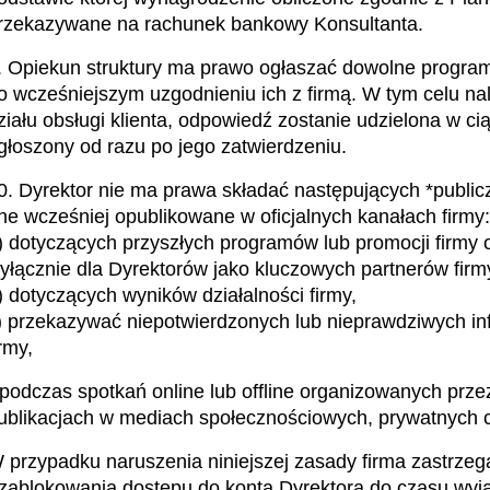
rzekazywane na rachunek bankowy Konsultanta.
. Opiekun struktury ma prawo ogłaszać dowolne programy
o wcześniejszym uzgodnieniu ich z firmą. W tym celu na
ziału obsługi klienta, odpowiedź zostanie udzielona w c
głoszony od razu po jego zatwierdzeniu.
0. Dyrektor nie ma prawa składać następujących *publiczn
ne wcześniej opublikowane w oficjalnych kanałach firmy:
) dotyczących przyszłych programów lub promocji firmy o
yłącznie dla Dyrektorów jako kluczowych partnerów firm
) dotyczących wyników działalności firmy,
) przekazywać niepotwierdzonych lub nieprawdziwych info
irmy,
 podczas spotkań online lub offline organizowanych przez 
ublikacjach w mediach społecznościowych, prywatnych c
 przypadku naruszenia niniejszej zasady firma zastrzeg
 zablokowania dostępu do konta Dyrektora do czasu wyjaś