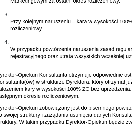
Marketingowym za ostatni okres rozliczeniowy.
Przy kolejnym naruszeniu – kara w wysokości 100% 
rozliczeniowy.
W przypadku powtórzenia naruszenia zasad regulam
rejestracyjnego oraz utrata wszystkich wcześniej u
yrektor-Opiekun Konsultanta otrzymuje odpowiednie ost
onsultanta(ów) w strukturze Dyrektora, który otrzymał ju
ałożeniem kary w wysokości 100% ZO bez uprzedzenia, k
astępnym okresie rozliczeniowym.
yrektor-Opiekun zobowiązany jest do pisemnego powiado
o swojej struktury i zażądania usunięcia danych Konsult
truktury. W takim przypadku Dyrektor-Opiekun będzie zw