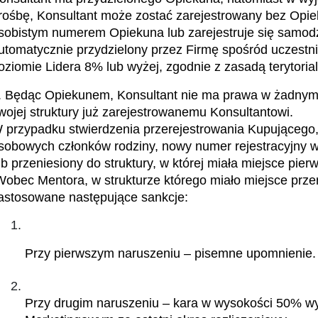
rośbę, Konsultant może zostać zarejestrowany bez Opiek
sobistym numerem Opiekuna lub zarejestruje się samodzi
utomatycznie przydzielony przez Firmę spośród uczestn
oziomie Lidera 8% lub wyżej, zgodnie z zasadą terytoria
. Będąc Opiekunem, Konsultant nie ma prawa w żadnym w
wojej struktury już zarejestrowanemu Konsultantowi.
 przypadku stwierdzenia przerejestrowania Kupującego,
sobowych członków rodziny, nowy numer rejestracyjny w i
ub przeniesiony do struktury, w której miała miejsce pierw
astosowane następujące sankcje:
Przy pierwszym naruszeniu – pisemne upomnienie.
Przy drugim naruszeniu – kara w wysokości 50% w