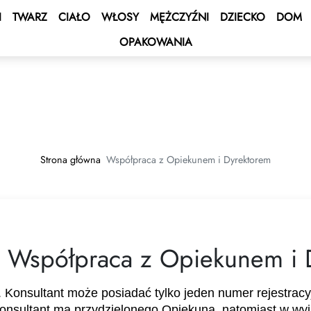
I
TWARZ
CIAŁO
WŁOSY
MĘŻCZYŹNI
DZIECKO
DOM
OPAKOWANIA
 BONUS
s
ocyjne
BONUS
onus Statusowy
iczania w walutach
ENT BONUS
e – Rejs po Morzu Śródziemnym
dpłacona
um
dczenia uslug
Strona główna
Współpraca z Opiekunem i Dyrektorem
e 2027 💫
art Shopping 🛍
GROW&GET!
Club
amochodowy DOUBLE Drive 🚘
Współpraca z Opiekunem i 
iazdy - Wygraj Samochód
. Konsultant może posiadać tylko jeden numer rejestracy
onsultant ma przydzielonego Opiekuna, natomiast w wyj