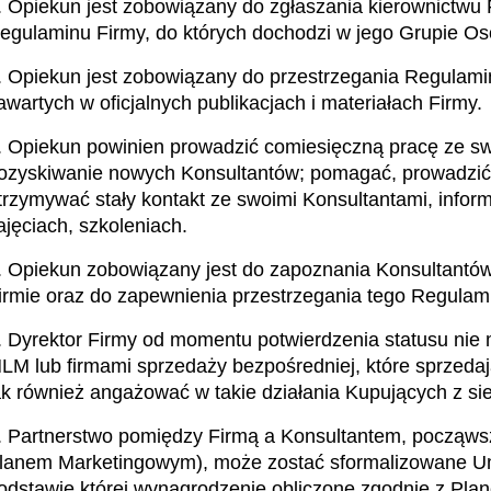
. Opiekun jest zobowiązany do zgłaszania kierownictwu 
egulaminu Firmy, do których dochodzi w jego Grupie Oso
. Opiekun jest zobowiązany do przestrzegania Regulaminu
awartych w oficjalnych publikacjach i materiałach Firmy.
. Opiekun powinien prowadzić comiesięczną pracę ze swo
ozyskiwanie nowych Konsultantów; pomagać, prowadzić
trzymywać stały kontakt ze swoimi Konsultantami, informu
ajęciach, szkoleniach.
. Opiekun zobowiązany jest do zapoznania Konsultant
irmie oraz do zapewnienia przestrzegania tego Regulami
. Dyrektor Firmy od momentu potwierdzenia statusu nie
LM lub firmami sprzedaży bezpośredniej, które sprzedaj
ak również angażować w takie działania Kupujących z sie
. Partnerstwo pomiędzy Firmą a Konsultantem, począwsz
lanem Marketingowym), może zostać sformalizowane Um
odstawie której wynagrodzenie obliczone zgodnie z Pla