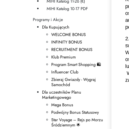
MIHI Katalog 11-26 (€)
Zasady dziedziczenia
p
MIHI Katalog 10-17 PDF
o
Programy i Akcje
a
Dla Kupujących
p
WELCOME BONUS
2
INFINITY BONUS
s
RECRUITMENT BONUS
W
Klub Premium
o
Program Smart Shopping 🛍
l
Influencer Club
 Wobec Mentora, w strukturze którego miało miejsce przerejestrowanie, mogą zostać 
Zbieraj Gwiazdy - Wygraj
z
Samochód
Dla uczestników Planu
Marketingowego
Mega Bonus
Podwójny Bonus Statusowy
Star Voyage – Rejs po Morzu
Śródziemnym 🌟