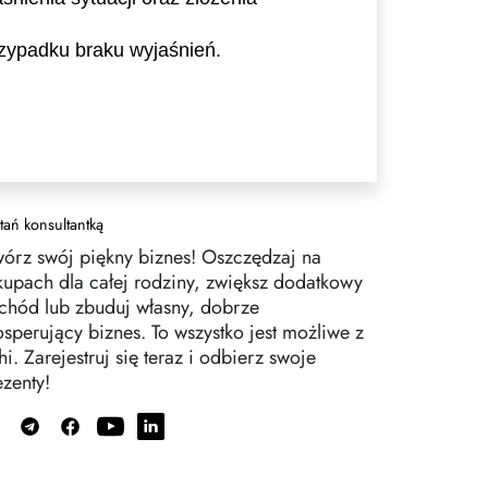
rzypadku braku wyjaśnień.
tań konsultantką
wórz swój piękny biznes! Oszczędzaj na
kupach dla całej rodziny, zwiększ dodatkowy
chód lub zbuduj własny, dobrze
osperujący biznes. To wszystko jest możliwe z
i. Zarejestruj się teraz i odbierz swoje
ezenty!