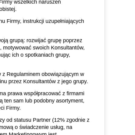
Firmy wszelkich naruszeń 
bistej.
 Firmy, instrukcji uzupełniających 
ją grupą: rozwijać grupę poprzez 
, motywować swoich Konsultantów, 
jąc ich o spotkaniach grupy, 
ów z Regulaminem obowiązującym w 
nu przez Konsultantów z jego grupy.
 ma prawa współpracować z firmami 
ą ten sam lub podobny asortyment, 
ci Firmy.
y od statusu Partner (12% zgodnie z 
ową o świadczenie usług, na 
nem Marketingowym jest 