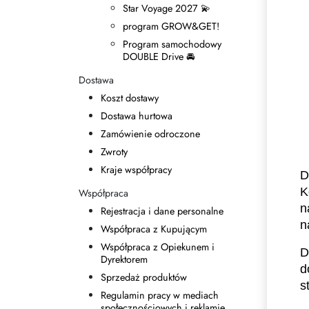
Star Voyage 2027 💫
program GROW&GET!
Program samochodowy
DOUBLE Drive 🚘
Dostawa
Koszt dostawy
Dostawa hurtowa
Zamówienie odroczone
Zwroty
Kraje współpracy
D
K
Współpraca
n
Rejestracja i dane personalne
n
Współpraca z Kupującym
Współpraca z Opiekunem i
D
Dyrektorem
d
Sprzedaż produktów
s
Regulamin pracy w mediach
społecznościowych i reklamie