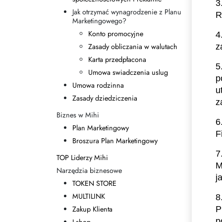
3
Jak otrzymać wynagrodzenie z Planu
R
Marketingowego?
Konto promocyjne
4
Zasady obliczania w walutach
z
Karta przedpłacona
5
Umowa swiadczenia uslug
p
Umowa rodzinna
u
Zasady dziedziczenia
z
Biznes w Mihi
6
Plan Marketingowy
F
Broszura Plan Marketingowy
7
TOP Liderzy Mihi
M
Narzędzia biznesowe
j
TOKEN STORE
MULTILINK
8
Zakup Klienta
P
p