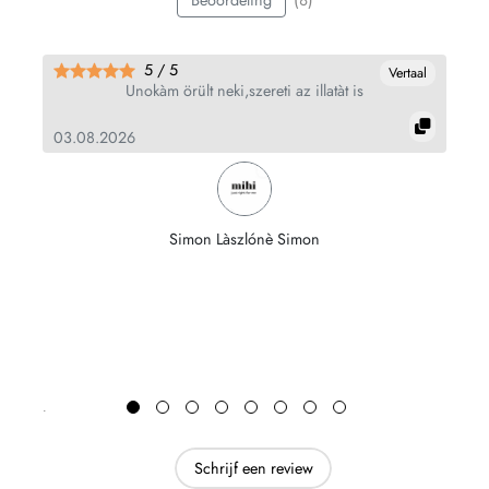
(8)
Beoordeling
5 / 5
al
Vertaal
Unokàm örült neki,szereti az illatàt is
m
03.08.2026
07
Simon Làszlónè Simon
Schrijf een review