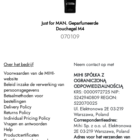
Just for MAN. Geparfumeerde
Douchegel M4
070109
Over het bedrijf
Neem contact op met
Voorwaarden van de MIHI-
MIHI SPÓŁKA Z
website
OGRANICZONĄ
Beleid inzake de verwerking van
ODPOWIEDZIALNOŚCIĄ
persoonsgegevens
KRS: 0000972725 NIP:
Betaalmethoden voor
5242940809 REGON:
bestellingen
522070025
Delivery Policy
Ul. Elektronowa 2Е 03-219
Returns Policy
Warszawa, Poland
Individual Pricing Policy
Correspondentieadres:
Vragen en antwoorden
Mihi Sp. z o.o. ul. Elektronowa
Help
2Е 03-219 Warszawa, Poland
Productcertificaten
Adres voor het verzenden van