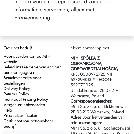
moeten worden gereproduceerd zonder de
informatie te vervormen, alleen met
bronvermelding.
Over het bedrijf
Neem contact op met
Voorwaarden van de MIHI-
MIHI SPÓŁKA Z
website
OGRANICZONĄ
Beleid inzake de verwerking van
ODPOWIEDZIALNOŚCIĄ
persoonsgegevens
KRS: 0000972725 NIP:
Betaalmethoden voor
5242940809 REGON:
bestellingen
522070025
Delivery Policy
Ul. Elektronowa 2Е 03-219
Returns Policy
Warszawa, Poland
Individual Pricing Policy
Correspondentieadres:
Vragen en antwoorden
Mihi Sp. z o.o. ul. Elektronowa
Help
2Е 03-219 Warszawa, Poland
Productcertificaten
Adres voor het verzenden van
Certificaat van betrouwbaar
retourzendingen:
bedrijf
Mihi Sp. z o.o. ul. Sochaczewska
110, 05-850 Macierzysz, Poland