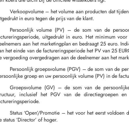
en koers die dicht bij de officiële wisselkoers ligt.
Verkoopvolume – het volume aan producten dat tijdens
itgedrukt in euro tegen de prijs van de klant.
Persoonlijk volume (PV) – de som van de persoonl
actureringsperiode, uitgedrukt in euro. Het minimum voor 
eelnemers aan het marketingplan en bedraagt 25 euro. Ind
an het einde van de factureringsperiode het PV van 25 EUR
e vergoeding overgedragen aan de deelnemer aan het marke
Persoonlijk groepsvolume (PGV) – de som van de perso
ersoonlijke groep en uw persoonlijk volume (PV) in de factu
Groepsvolume (GV) – de som van de persoonlijke 
tructuur, inclusief het PGV van de directiegroepen e
actureringsperiode.
Status ‘Open’/Promotie – het voor het eerst voldoen
e status ‘Director’ of hoger.