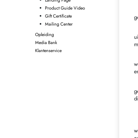
Landing Page
Product Guide Video
Gift Certificate
g
Mailing Center
Opleiding
u
Media Bank
m
Klantenservice
w
e
g
d
w