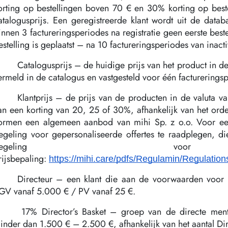
orting op bestellingen boven 70 € en 30% korting op best
atalogusprijs. Een geregistreerde klant wordt uit de databa
innen 3 factureringsperiodes na registratie geen eerste bestel
estelling is geplaatst – na 10 factureringsperiodes van inact
Catalogusprijs – de huidige prijs van het product in de 
ermeld in de catalogus en vastgesteld voor één facturerings
Klantprijs – de prijs van de producten in de valuta va
an een korting van 20, 25 of 30%, afhankelijk van het ord
ormen een algemeen aanbod van mihi Sp. z o.o. Voor een
egeling voor gepersonaliseerde offertes te raadplegen, d
Regeling voor i
rijsbepaling:
https://mihi.care/pdfs/Regulamin/Regulatio
Directeur – een klant die aan de voorwaarden voor h
GV vanaf 5.000 € / PV vanaf 25 €.
17% Director’s Basket – groep van de directe men
inder dan 1.500 € – 2.500 €, afhankelijk van het aantal Dir