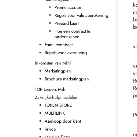
k
Promo-account
c
Regels voor valutaberekening
b
Prepaid kaart
b
Hoe een contract te
ondertekenen
Familiecontract
v
Regels voor overerving
Inkomsten van Mihi
v
Marketingplan
v
Brochure marketingplan
R
TOP Leiders Mihi
p
Zakelijke hulpmiddelen
TOKEN STORE
MULTILINK
P
Aankoop door klant
I-shop
m