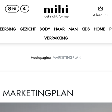
NL
Alleen PC
 BONUS
s
unt
EERSING
GEZICHT
BODY
HAAR
MAN
KIDS
HOME
P
BONUS
atusbonus
 valutaberekening
VERPAKKING
ENT BONUS
 - Middellandse Zee Cruise 🌟
rt
lub
e 2027 💫
ntract te ondertekenen
Hoofdpagina
MARKETINGPLAN
ping Program 🛍
-programma!
Club
andrijving AUTO PROGRAM 🚘
MARKETINGPLAN
terren – Win een auto