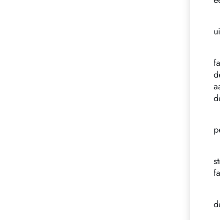
e
u
f
d
a
d
p
s
f
d