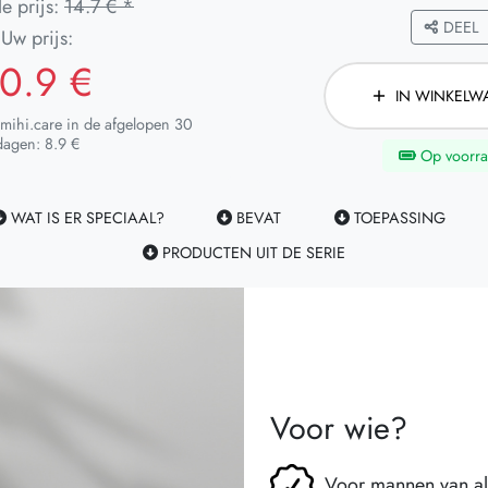
e prijs:
14.7 € *
DEEL
Uw prijs:
0.9 €
IN WINKELW
 mihi.care in de afgelopen 30
dagen: 8.9 €
Op voorra
WAT IS ER SPECIAAL?
BEVAT
TOEPASSING
PRODUCTEN UIT DE SERIE
Voor wie?
Voor mannen van all