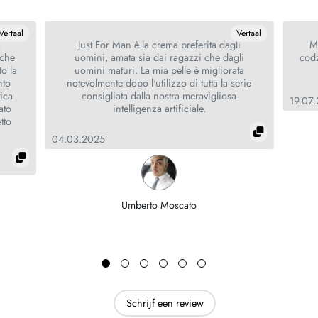
Vertaal
Vertaal
a
Just For Man è la crema preferita dagli
M
 che
uomini, amata sia dai ragazzi che dagli
codz
to la
uomini maturi. La mia pelle è migliorata
nto
notevolmente dopo l'utilizzo di tutta la serie
tica
consigliata dalla nostra meravigliosa
19.07
ato
intelligenza artificiale.
tto
04.03.2025
Umberto Moscato
Schrijf een review