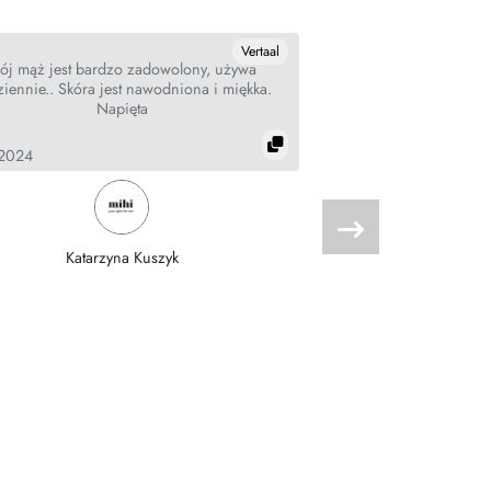
Vertaal
ój mąż jest bardzo zadowolony, używa
Just For Man to ulubie
iennie.. Skóra jest nawodniona i miękka.
użyje to już przepadł.
Napięta
swoich zwolenników
stosować i chłopcy i
Bogaty ,bezpieczny 
.2024
zachęca innych d
19.07.2024
Katarzyna Kuszyk
Gabriela N