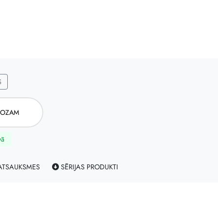
S
ROZAM
vā
TSAUKSMES
SĒRIJAS PRODUKTI