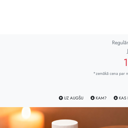
Regulā
*zemākā cena par mi
UZ AUGŠU
KAM?
KAS 