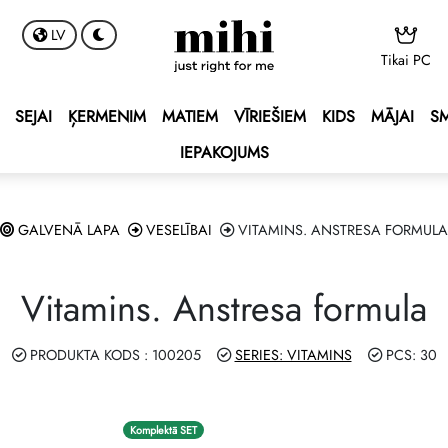
LV
Tikai PC
 BONUS
ss
s
SEJAI
ĶERMENIM
MATIEM
VĪRIEŠIEM
KIDS
MĀJAI
S
BONUS
tusa bonuss
ēķināšanas noteikumi
IEPAKOJUMS
ENT BONUS
 – Vidusjūras kruīzs!🌟
sas karte
lub
e 2027 💫
t līgumu
GALVENĀ LAPA
VESELĪBAI
VITAMINS. ANSTRESA FORMULA
ping Program 🛍
 programmu!
Vitamins. Anstresa formula
Club
RAMMA DOUBLE Drive 🚘
PRODUKTA KODS : 100205
SERIES: VITAMINS
PCS: 30
nes – laimē automašīnu
Komplektā SET