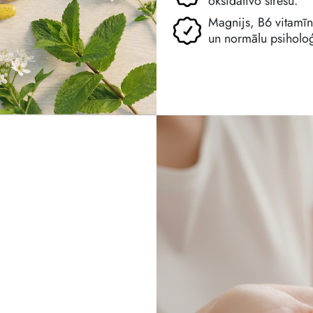
oksidatīvo stresu.
Magnijs, B6 vitamīn
un normālu psiholoģ