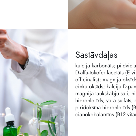
Sastāvdaļas
kalcija karbonāts; pildviel
D-alfa-tokoferilacetāts (E 
officinalis); magnija oksīd
cinka oksīds; kalcija D-pan
magnija taukskābju sāļi; hi
hidrohlorīds; vara sulfāts; 
piridoksīna hidrohlorīds (
cianokobalamīns (B12 vita