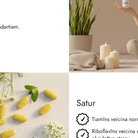
ndartiem.
Satur
Tiamīns veicina nor
Riboflavīns veicina