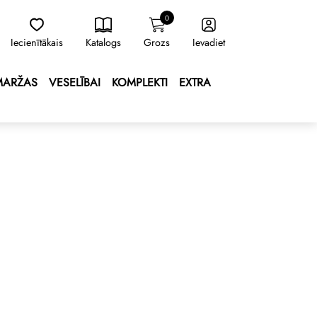
0
Iecienītākais
Katalogs
Grozs
Ievadiet
MARŽAS
VESELĪBAI
KOMPLEKTI
EXTRA