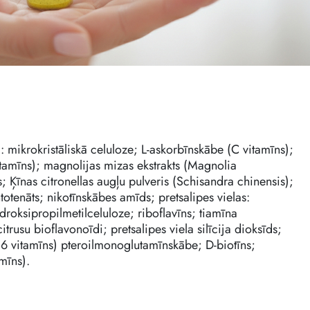
a: mikrokristāliskā celuloze; L-askorbīnskābe (C vitamīns);
vitamīns); magnolijas mizas ekstrakts (Magnolia
s; Ķīnas citronellas augļu pulveris (Schisandra chinensis);
totenāts; nikotīnskābes amīds; pretsalipes vielas:
droksipropilmetilceluloze; riboflavīns; tiamīna
citrusu bioflavonoīdi; pretsalipes viela silīcija dioksīds;
B6 vitamīns) pteroilmonoglutamīnskābe; D-biotīns;
mīns).