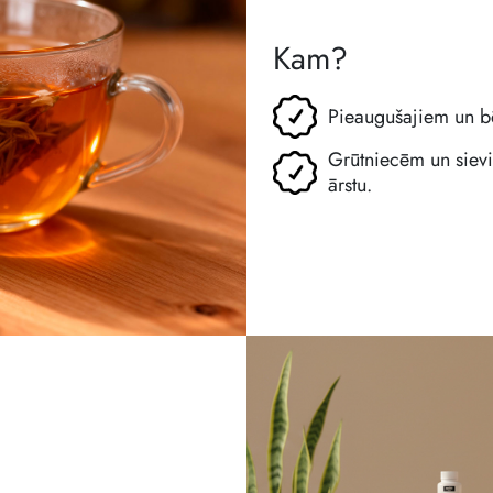
Kam?
Pieaugušajiem un 
Grūtniecēm un sievie
ārstu.