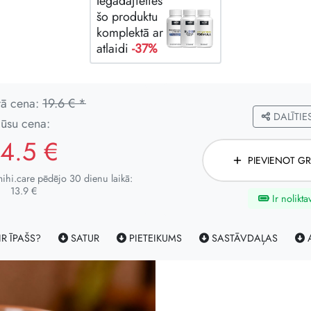
Iegādājieties
šo produktu
komplektā ar
atlaidi
-37%
rā cena:
19.6 € *
DALĪTIE
Jūsu cena:
14.5 €
PIEVIENOT G
hi.care pēdējo 30 dienu laikā:
13.9 €
Ir nolikta
IR ĪPAŠS?
SATUR
PIETEIKUMS
SASTĀVDAĻAS
A