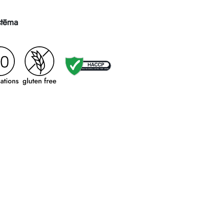
stēma