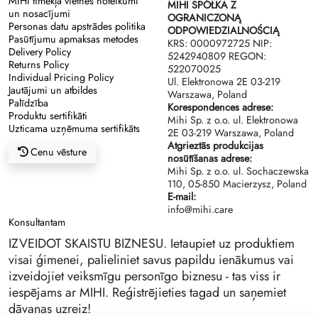
MIHI tīmekļa vietnes noteikumi
MIHI SPÓŁKA Z
un nosacījumi
OGRANICZONĄ
Personas datu apstrādes politika
ODPOWIEDZIALNOŚCIĄ
Pasūtījumu apmaksas metodes
KRS: 0000972725 NIP:
Delivery Policy
5242940809 REGON:
Returns Policy
522070025
Individual Pricing Policy
Ul. Elektronowa 2Е 03-219
Jautājumi un atbildes
Warszawa, Poland
Palīdzība
Korespondences adrese:
Produktu sertifikāti
Mihi Sp. z o.o. ul. Elektronowa
Uzticama uzņēmuma sertifikāts
2Е 03-219 Warszawa, Poland
Atgrieztās produkcijas
Cenu vēsture
nosūtīšanas adrese:
Mihi Sp. z o.o. ul. Sochaczewska
110, 05-850 Macierzysz, Poland
E-mail:
info@mihi.care
Konsultantam
IZVEIDOT SKAISTU BIZNESU. Ietaupiet uz produktiem
visai ģimenei, palieliniet savus papildu ienākumus vai
izveidojiet veiksmīgu personīgo biznesu - tas viss ir
iespējams ar MIHI. Reģistrējieties tagad un saņemiet
dāvanas uzreiz!