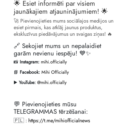
🌟 Esiet informēti par visiem
jaunākajiem atjauninājumiem! 🌟
🚀 Pievienojieties mums sociālajos medijos un
esiet pirmais, kas atklāj jaunus produktus,
ekskluzīvus piedāvājumus un svaigas ziņas! 🔥
🔗 Sekojiet mums un nepalaidiet
garām nevienu iespēju! 💙✨
📸
Instagram:
mihi.officially
📘
Facebook:
Mihi Officially
▶️
YouTube:
@mihi.officially
💬 Pievienojieties mūsu
TELEGRAMMAS tērzēšanai:
🇵🇱 :
https://t.me/mihiofficialnews