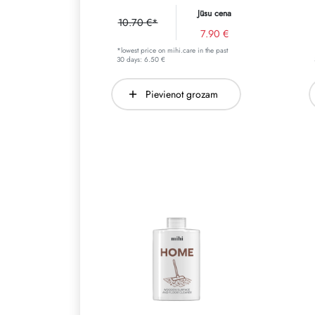
Jūsu cena
10.70 €*
7.90 €
*lowest price on mihi.care in the past
30 days: 6.50 €
Pievienot grozam