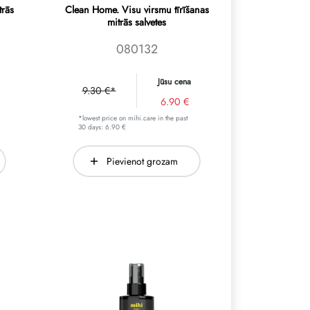
trās
Clean Home. Visu virsmu tīrīšanas
mitrās salvetes
080132
Jūsu cena
9.30 €*
6.90 €
*lowest price on mihi.care in the past
30 days: 6.90 €
Pievienot grozam