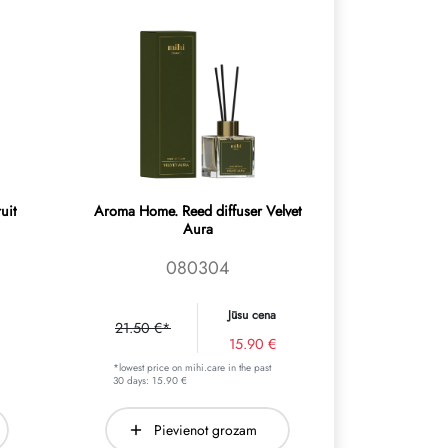
uit
Aroma Home. Reed diffuser Velvet
Aura
080304
Jūsu cena
21.50 €*
15.90 €
*lowest price on mihi.care in the past
30 days: 15.90 €
Pievienot grozam