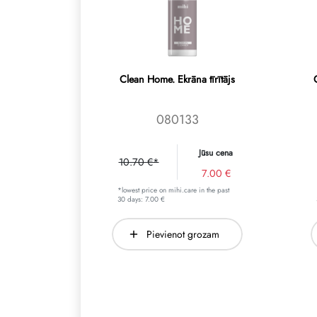
Clean Home. Ekrāna tīrītājs
080133
Jūsu cena
10.70 €*
7.00 €
*lowest price on mihi.care in the past
30 days: 7.00 €
Pievienot grozam