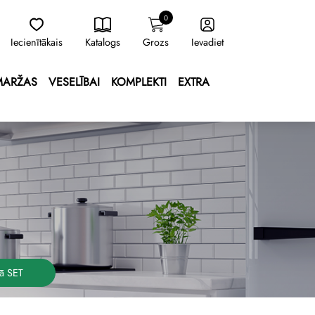
0
Iecienītākais
Katalogs
Grozs
Ievadiet
MARŽAS
VESELĪBAI
KOMPLEKTI
EXTRA
ā SET