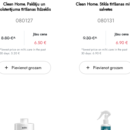
Clean Home. Paklāju un
Clean Home. Stikla tīrīšanas mi
olsterējuma tīrīšanas līdzeklis
salvetes
080127
080131
Jūsu cena
Jūsu cena
8.80 €*
9.30 €*
6.50 €
6.90 €
*lowest price on mihi.care in the past
*lowest price on mihi.care in the past
30 days: 5.20 €
30 days: 6.90 €
Pievienot grozam
Pievienot grozam