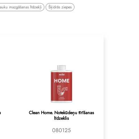
rauku mazgāšanas līdzekļi
Šķidrās ziepes
u
Clean Home. Notekūdeņu tīrīšanas
līdzeklis
080125