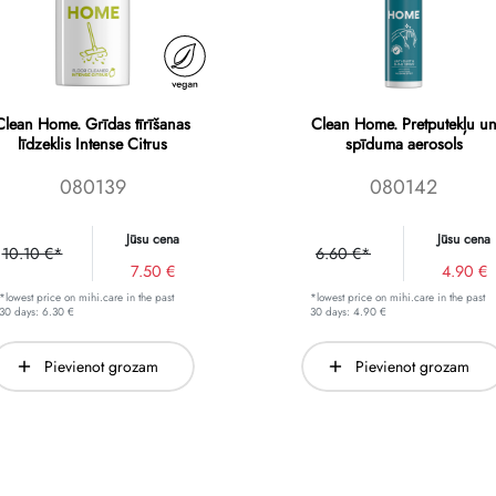
Clean Home. Grīdas tīrīšanas
Clean Home. Pretputekļu u
līdzeklis Intense Citrus
spīduma aerosols
080139
080142
Jūsu cena
Jūsu cena
10.10 €*
6.60 €*
7.50 €
4.90 €
*lowest price on mihi.care in the past
*lowest price on mihi.care in the past
30 days: 6.30 €
30 days: 4.90 €
Pievienot grozam
Pievienot grozam