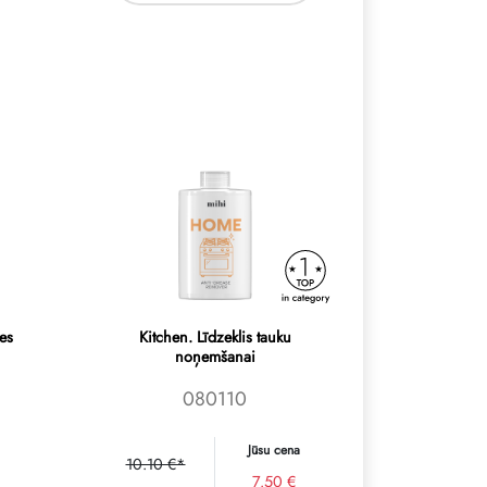
pes
Kitchen. Līdzeklis tauku
noņemšanai
080110
Jūsu cena
10.10 €*
7.50 €