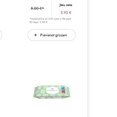
Jūsu cena
8.00 €*
5.90 €
*lowest price on mihi.care in the past
30 days: 5.50 €
Pievienot grozam