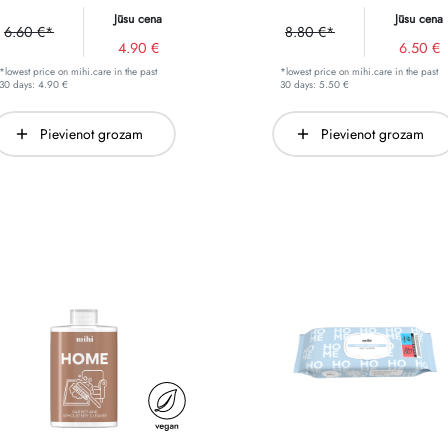
Jūsu cena
Jūsu cena
6.60 €*
8.80 €*
4.90 €
6.50 €
*lowest price on mihi.care in the past
*lowest price on mihi.care in the past
30 days: 4.90 €
30 days: 5.50 €
Pievienot grozam
Pievienot grozam