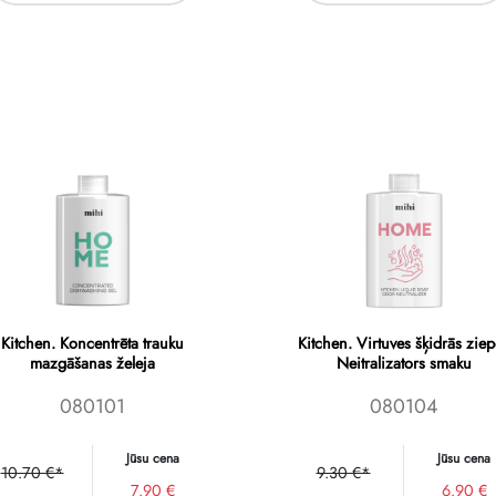
Kitchen. Koncentrēta trauku
Kitchen. Virtuves šķidrās zie
mazgāšanas želeja
Neitralizators smaku
080101
080104
Jūsu cena
Jūsu cena
10.70 €*
9.30 €*
7.90 €
6.90 €