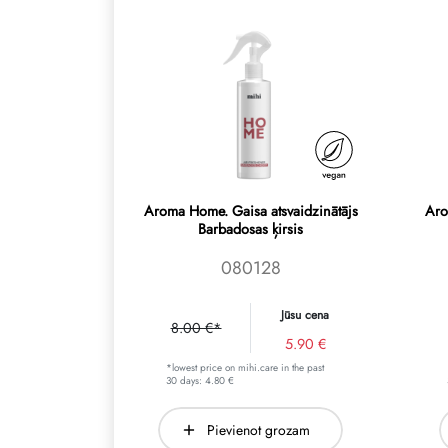
Aroma Home. Gaisa atsvaidzinātājs
Aro
Barbadosas ķirsis
080128
Jūsu cena
8.00 €*
5.90 €
*lowest price on mihi.care in the past
30 days: 4.80 €
Pievienot grozam