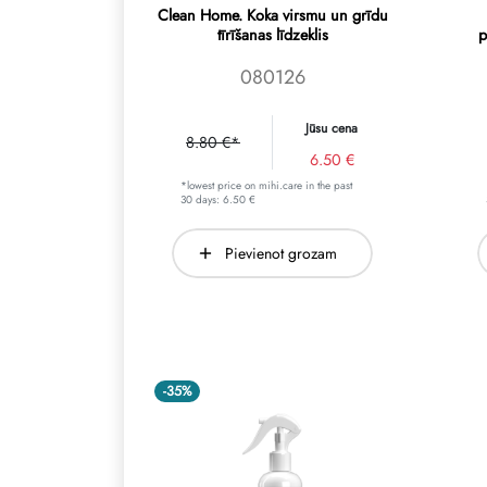
Clean Home. Koka virsmu un grīdu
tīrīšanas līdzeklis
p
080126
Jūsu cena
8.80 €*
6.50 €
*lowest price on mihi.care in the past
30 days: 6.50 €
Pievienot grozam
-35%