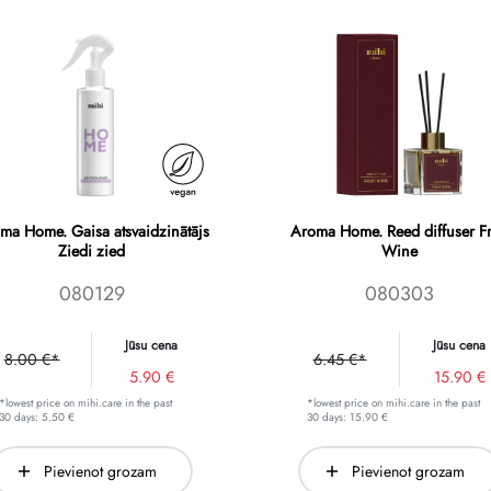
ma Home. Gaisa atsvaidzinātājs
Aroma Home. Reed diffuser Fr
Ziedi zied
Wine
080129
080303
Jūsu cena
Jūsu cena
8.00 €*
6.45 €*
5.90 €
15.90 €
*lowest price on mihi.care in the past
*lowest price on mihi.care in the past
30 days: 5.50 €
30 days: 15.90 €
Pievienot grozam
Pievienot grozam