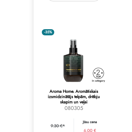
-35%
Aroma Home. Aromātiskais
izsmidzinātājs telpām, drēbju
skapim un veļai
080305
Jūsu cena
9.30 €*
6.00 €