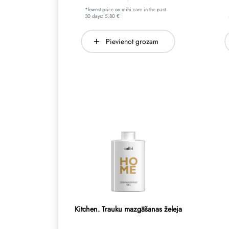
*lowest price on mihi.care in the past
30 days: 5.80 €
Pievienot grozam
Kitchen. Trauku mazgāšanas želeja