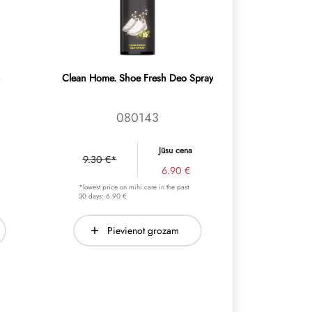
n
Clean Home. Shoe Fresh Deo Spray
080143
Jūsu cena
9.30 €*
6.90 €
*lowest price on mihi.care in the past
30 days: 6.90 €
Pievienot grozam