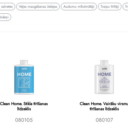
 salvetes
Veļas mazgāšanas želejas
Audumu mīkstinātāji
Traipu tīrītāji
T
 ūdeņi
Clean Home. Stikla tīrīšanas
Clean Home. Vairāku virsm
līdzeklis
tīrīšanas līdzeklis
080105
080107