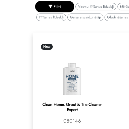
Filtri
Virsmu tīrīšanas līdzekļi
Mitrās
Tīrīšanas līdzekļi
Gaisa atsvaidzinātāji
Gludināšanas
New
Clean Home. Grout & Tile Cleaner
Expert
080146