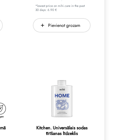
*lowest price on mihi.care in the past
30 days: 6.90 €
Pievienot grozam
amā
Kitchen. Universālais sodas
tīrīšanas līdzeklis