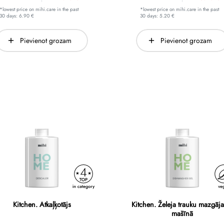
*lowest price on mihi.care in the past
*lowest price on mihi.care in the past
30 days: 6.90 €
30 days: 5.20 €
Pievienot grozam
Pievienot grozam
Kitchen. Atkaļķotājs
Kitchen. Želeja trauku mazgāj
mašīnā