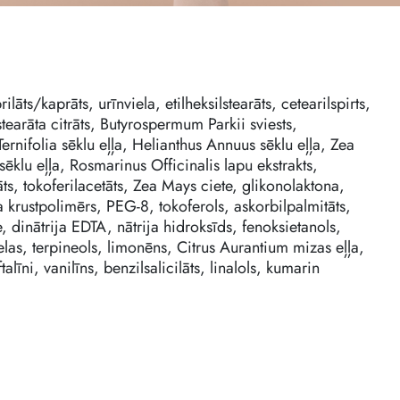
lāts/kaprāts, urīnviela, etilheksilstearāts, cetearilspirts,
lstearāta citrāts, Butyrospermum Parkii sviests,
nifolia sēklu eļļa, Helianthus Annuus sēklu eļļa, Zea
ēklu eļļa, Rosmarinus Officinalis lapu ekstrakts,
āts, tokoferilacetāts, Zea Mays ciete, glikonolaktona,
ta krustpolimērs, PEG-8, tokoferols, askorbilpalmitāts,
 dinātrija EDTA, nātrija hidroksīds, fenoksietanols,
ielas, terpineols, limonēns, Citrus Aurantium mizas eļļa,
alīni, vanilīns, benzilsalicilāts, linalols, kumarin