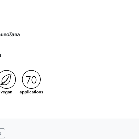
jaunošana
a
S