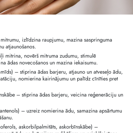
 mitrumu, izlīdzina raupjumu, mazina saspringuma
ūnu atjaunošanos.
ļi mitrina, novērš mitruma zudumu, stimulē
nina ādas novecošanos un mazina iekaisumu.
amīds) – stiprina ādas barjeru, atjauno un atveseļo ādu,
atāciju, nomierina kairinājumu un palīdz cīnīties pret
ēnskābe – stiprina ādas barjeru, veicina reģenerāciju un
pantenols) – uzreiz nomierina ādu, samazina apsārtumu
āšanu.
oferols, askorbilpalmitāts, askorbīnskābe) –