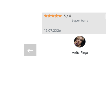
5 / 5
jó termék!A kézradírral
Super buna
 meg.Még a sokadik
 is érezhető a
15.07.2026
****************
Anita Pleșa
suzsanna