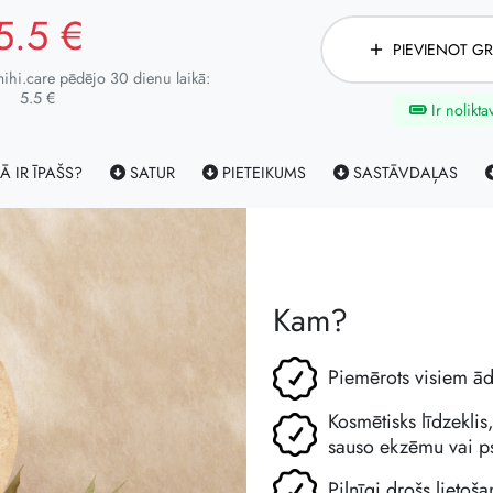
5.5 €
PIEVIENOT G
hi.care pēdējo 30 dienu laikā:
5.5 €
Ir nolikta
Ā IR ĪPAŠS?
SATUR
PIETEIKUMS
SASTĀVDAĻAS
Kam?
Piemērots visiem ā
Kosmētisks līdzeklis
sauso ekzēmu vai ps
Pilnīgi drošs lietoš