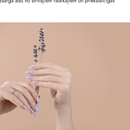
izsargā ādu no brīvajiem radikāļiem un priekšlaicīgas