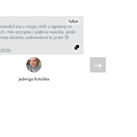
Tulkot
prawdził się u mojej córki z egzemą na
Whouaouuuu cette crè
ch. Nie szczypie i pięknie nawilża. Jeżeli
mains sont hydraté
moje dziecko zadowolone to ja też 😍
agréable parfum de mo
agréable 🥰 
.2025
17.05.2025
Jadwiga Kotulska
Aline Br