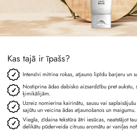
Kas tajā ir īpašs?
Intensīvi mitrina rokas, atjauno lipīdu barjeru u
Nostiprina ādas dabisko aizsardzību pret aukstu, 
ķimikālijām.
Uzreiz nomierina kairinātu, sausu vai saplaisāju
sajūtu un veicina ādas atjaunošanos un maigumu.
Viegla, zīdaina tekstūra ātri iesūcas, neatstājot t
delikātu pūderveida citrusu aromātu ar vaniļas no