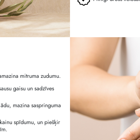
n samazina mitruma zudumu.
sausu gaisu un sadzīves
šu ādu, mazina saspringuma
aukainu spīdumu, un piešķir
tīm.