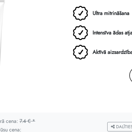
Ultra mitrināšana
Intensīva ādas at
Aktīvā aizsardzīb
rā cena:
7.4 € *
DALĪTIE
Jūsu cena: