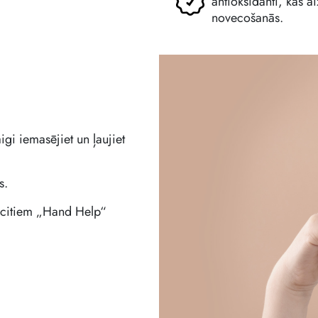
antioksidanti, kas a
novecošanās.
gi iemasējiet un ļaujiet
s.
ar citiem „Hand Help“