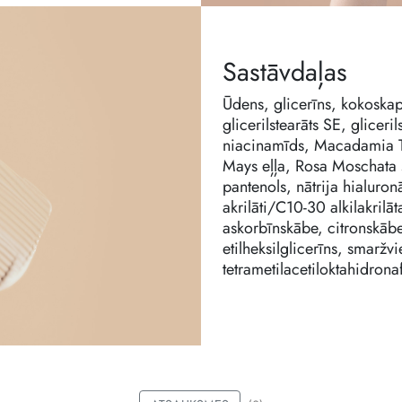
Sastāvdaļas
Ūdens, glicerīns, kokoskapri
glicerilstearāts SE, gliceri
niacinamīds, Macadamia Ter
Mays eļļa, Rosa Moschata s
pantenols, nātrija hialuron
akrilāti/C10-30 alkilakrilā
askorbīnskābe, citronskābe,
etilheksilglicerīns, smaržv
tetrametilacetiloktahidronaft