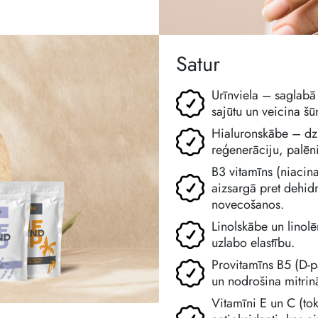
Satur
Urīnviela – saglabā
sajūtu un veicina š
Hialuronskābe – dzi
reģenerāciju, palē
B3 vitamīns (niacin
aizsargā pret dehidr
novecošanos.
Linolskābe un linol
uzlabo elastību.
Provitamīns B5 (D-
un nodrošina mitrin
Vitamīni E un C (tok