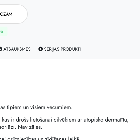
ROZAM
vā
ATSAUKSMES
SĒRIJAS PRODUKTI
das tipiem un visiem vecumiem.
, kas ir drošs lietošanai cilvēkiem ar atopisko dermatītu,
oriāzi. Nav zāles.
anai grūtniecības un zīdīšanas laikā.