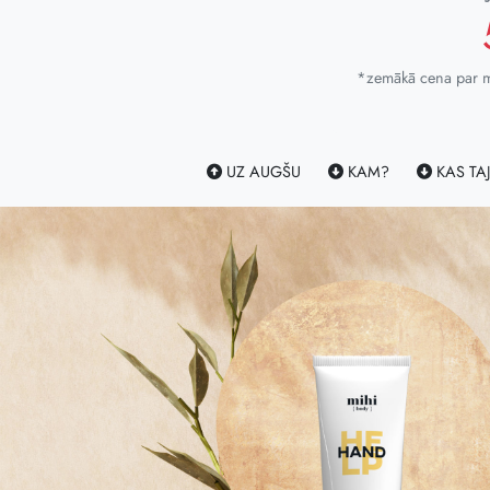
*zemākā cena par mi
UZ AUGŠU
KAM?
KAS TAJ