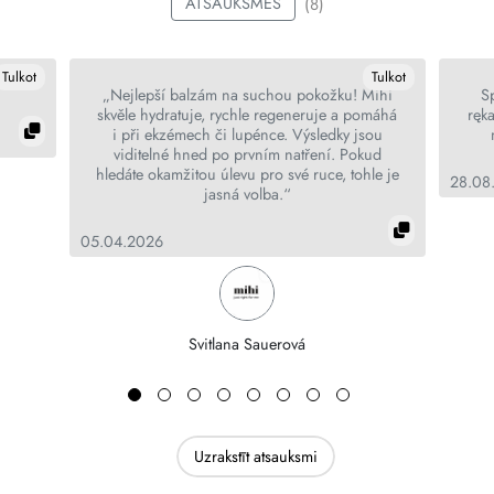
(8)
ATSAUKSMES
Tulkot
Tulkot
„Nejlepší balzám na suchou pokožku! Mihi
S
skvěle hydratuje, rychle regeneruje a pomáhá
ręka
i při ekzémech či lupénce. Výsledky jsou
viditelné hned po prvním natření. Pokud
hledáte okamžitou úlevu pro své ruce, tohle je
28.08
jasná volba.“
05.04.2026
Svitlana Sauerová
Uzrakstīt atsauksmi