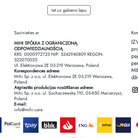
Iet uz galveno lapu
Sazinieties ar
Kon
IZ
MIHI SPÓŁKA Z OGRANICZONĄ
pr
ODPOWIEDZIALNOŚCIĄ
KRS: 0000972725 NIP: 5242940809 REGON:
pa
522070025
per
Ul. Elektronowa 2Е 03-219 Warszawa, Poland
MI
Korespondences adrese:
Mihi Sp. z o.o. ul. Elektronowa 2Е 03-219 Warszawa,
dā
Poland
Atgrieztās produkcijas nosūtīšanas adrese:
Mihi Sp. z o.o. ul. Sochaczewska 110, 05-850 Macierzysz,
Poland
E-mail:
info@mihi.care