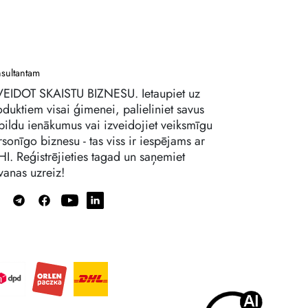
sultantam
VEIDOT SKAISTU BIZNESU. Ietaupiet uz
oduktiem visai ģimenei, palieliniet savus
pildu ienākumus vai izveidojiet veiksmīgu
sonīgo biznesu - tas viss ir iespējams ar
HI. Reģistrējieties tagad un saņemiet
vanas uzreiz!