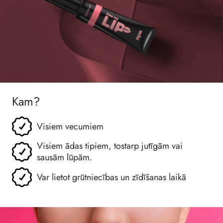
Kam?
Visiem vecumiem
Visiem ādas tipiem, tostarp jutīgām vai
sausām lūpām.
Var lietot grūtniecības un zīdīšanas laikā