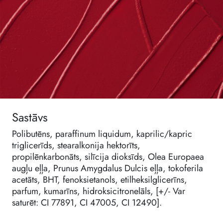
Sastāvs
Polibutēns, paraffinum liquidum, kaprilic/kapric
triglicerīds, stearalkonija hektorīts,
propilēnkarbonāts, silīcija dioksīds, Olea Europaea
augļu eļļa, Prunus Amygdalus Dulcis eļļa, tokoferila
acetāts, BHT, fenoksietanols, etilheksilglicerīns,
parfum, kumarīns, hidroksicitronelāls, [+/- Var
saturēt: CI 77891, CI 47005, CI 12490].