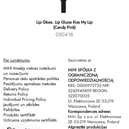
Lip Gloss. Lip GLoss Kiss My Lip
(Candy Pink)
050418
Par uzņēmumu
Sazinieties ar
MIHI tīmekļa vietnes noteikumi
MIHI SPÓŁKA Z
un nosacījumi
OGRANICZONĄ
Personas datu apstrādes politika
ODPOWIEDZIALNOŚCIĄ
Pasūtījumu apmaksas metodes
KRS: 0000972725 NIP:
Delivery Policy
5242940809 REGON:
Returns Policy
522070025
Individual Pricing Policy
Ul. Elektronowa 2Е 03-219
Jautājumi un atbildes
Warszawa, Poland
Palīdzība
Korespondences adrese:
Produktu sertifikāti
Mihi Sp. z o.o. ul. Elektronowa
Uzticama uzņēmuma sertifikāts
2Е 03-219 Warszawa, Poland
Atgrieztās produkcijas