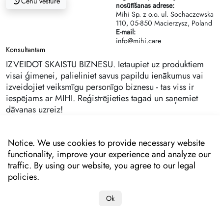
Cenu vēsture
nosūtīšanas adrese:
Mihi Sp. z o.o. ul. Sochaczewska
110, 05-850 Macierzysz, Poland
E-mail:
info@mihi.care
Konsultantam
IZVEIDOT SKAISTU BIZNESU. Ietaupiet uz produktiem
visai ģimenei, palieliniet savus papildu ienākumus vai
izveidojiet veiksmīgu personīgo biznesu - tas viss ir
iespējams ar MIHI. Reģistrējieties tagad un saņemiet
dāvanas uzreiz!
Notice. We use cookies to provide necessary website
functionality, improve your experience and analyze our
traffic. By using our website, you agree to our legal
policies.
Ok
Copyright 2022-2025 "MIHI"