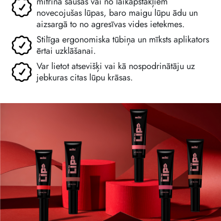
mitrina sausas vai no laikapstākļiem
novecojušas lūpas, baro maigu lūpu ādu un
aizsargā to no agresīvas vides ietekmes.
Stilīga ergonomiska tūbiņa un mīksts aplikators
ērtai uzklāšanai.
Var lietot atsevišķi vai kā nospodrinātāju uz
jebkuras citas lūpu krāsas.