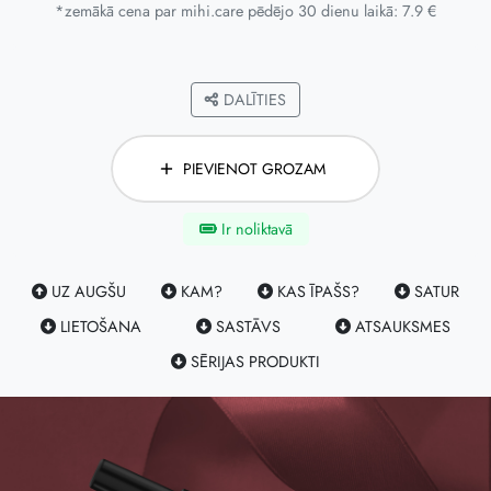
*zemākā cena par mihi.care pēdējo 30 dienu laikā: 7.9 €
DALĪTIES
PIEVIENOT GROZAM
Ir noliktavā
UZ AUGŠU
KAM?
KAS ĪPAŠS?
SATUR
LIETOŠANA
SASTĀVS
ATSAUKSMES
SĒRIJAS PRODUKTI