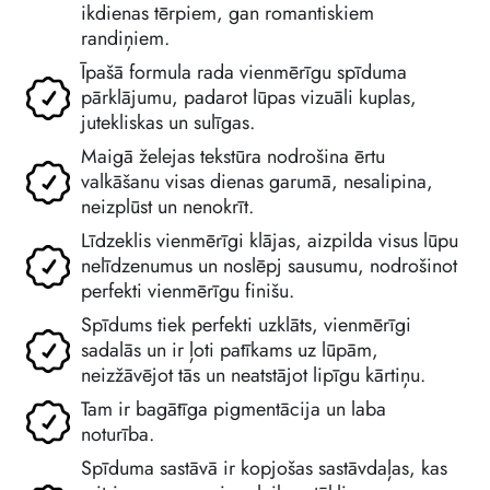
ikdienas tērpiem, gan romantiskiem
randiņiem.
Īpašā formula rada vienmērīgu spīduma
pārklājumu, padarot lūpas vizuāli kuplas,
jutekliskas un sulīgas.
Maigā želejas tekstūra nodrošina ērtu
valkāšanu visas dienas garumā, nesalipina,
neizplūst un nenokrīt.
Līdzeklis vienmērīgi klājas, aizpilda visus lūpu
nelīdzenumus un noslēpj sausumu, nodrošinot
perfekti vienmērīgu finišu.
Spīdums tiek perfekti uzklāts, vienmērīgi
sadalās un ir ļoti patīkams uz lūpām,
neizžāvējot tās un neatstājot lipīgu kārtiņu.
Tam ir bagātīga pigmentācija un laba
noturība.
Spīduma sastāvā ir kopjošas sastāvdaļas, kas