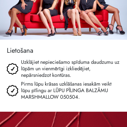
Lietošana
Uzklājiet nepieciešamo spīduma daudzumu uz
lūpām un vienmērīgi izkliedējiet,
nepārsniedzot kontūras.
Pirms lūpu krāsas uzklāšanas iesakām veikt
lūpu pīlingu ar LŪPU PĪLINGA BALZĀMU
MARSHMALLOW 050504.