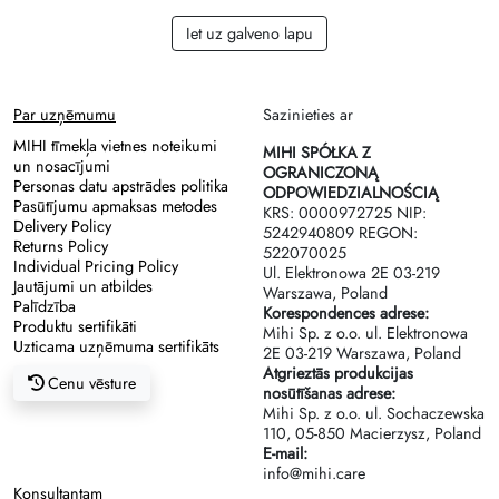
Iet uz galveno lapu
Par uzņēmumu
Sazinieties ar
MIHI tīmekļa vietnes noteikumi
MIHI SPÓŁKA Z
un nosacījumi
OGRANICZONĄ
Personas datu apstrādes politika
ODPOWIEDZIALNOŚCIĄ
Pasūtījumu apmaksas metodes
KRS: 0000972725 NIP:
Delivery Policy
5242940809 REGON:
Returns Policy
522070025
Individual Pricing Policy
Ul. Elektronowa 2Е 03-219
Jautājumi un atbildes
Warszawa, Poland
Palīdzība
Korespondences adrese:
Produktu sertifikāti
Mihi Sp. z o.o. ul. Elektronowa
Uzticama uzņēmuma sertifikāts
2Е 03-219 Warszawa, Poland
Atgrieztās produkcijas
Cenu vēsture
nosūtīšanas adrese:
Mihi Sp. z o.o. ul. Sochaczewska
110, 05-850 Macierzysz, Poland
E-mail:
info@mihi.care
Konsultantam