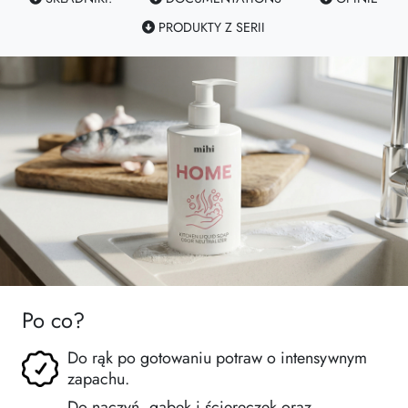
PRODUKTY Z SERII
Po co?
Do rąk po gotowaniu potraw o intensywnym
zapachu.
Do naczyń, gąbek i ściereczek oraz