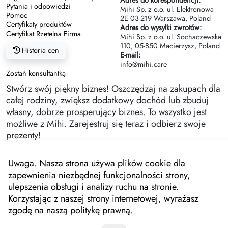
Adres do korespondencji:
Pytania i odpowiedzi
Mihi Sp. z o.o. ul. Elektronowa
Pomoc
2Е 03-219 Warszawa, Poland
Certyfikaty produktów
Adres do wysyłki zwrotów:
Certyfikat Rzetelna Firma
Mihi Sp. z o.o. ul. Sochaczewska
110, 05-850 Macierzysz, Poland
Historia cen
E-mail:
info@mihi.care
Zostań konsultantką
Stwórz swój piękny biznes! Oszczędzaj na zakupach dla
całej rodziny, zwiększ dodatkowy dochód lub zbuduj
własny, dobrze prosperujący biznes. To wszystko jest
możliwe z Mihi. Zarejestruj się teraz i odbierz swoje
prezenty!
Uwaga. Nasza strona używa plików cookie dla
zapewnienia niezbędnej funkcjonalności strony,
ulepszenia obsługi i analizy ruchu na stronie.
Korzystając z naszej strony internetowej, wyrażasz
zgodę na naszą politykę prawną.