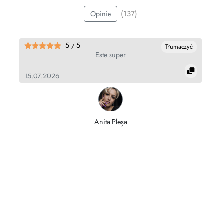
(137)
Opinie
5 / 5
yć
Tłumaczyć
e
Este super
15.07.2026
04
Anita Pleșa