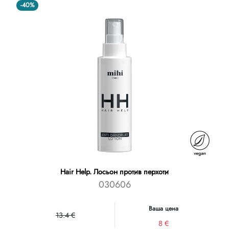
-40%
Hair Help. Лосьон против перхоти
030606
Ваша цена
13.4 €
8 €