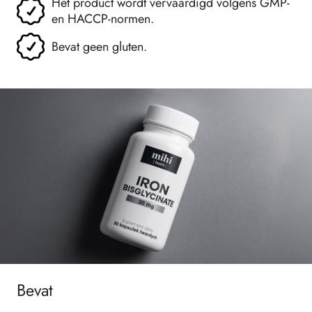
Het product wordt vervaardigd volgens GMP-
en HACCP-normen.
Bevat geen gluten.
Bevat