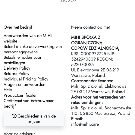
100207
Over het bedrijf
Neem contact op met
Voorwaarden van de MIHI-
MIHI SPÓŁKA Z
website
OGRANICZONĄ
Beleid inzake de verwerking van
ODPOWIEDZIALNOŚCIĄ
persoonsgegevens
KRS: 0000972725 NIP:
Betaalmethoden voor
5242940809 REGON:
bestellingen
522070025
Delivery Policy
Ul. Elektronowa 2Е 03-219
Returns Policy
Warszawa, Poland
Individual Pricing Policy
Correspondentieadres:
Vragen en antwoorden
Mihi Sp. z o.o. ul. Elektronowa
Help
2Е 03-219 Warszawa, Poland
Productcertificaten
Adres voor het verzenden van
Certificaat van betrouwbaar
retourzendingen:
bedrijf
Mihi Sp. z o.o. ul. Sochaczewska
110, 05-850 Macierzysz, Poland
Geschiedenis van de
E-mail:
prijzen
info@mihi.care
Voor de adviseur