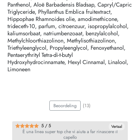
Panthenol, Aloë Barbadensis Bladsap, Capryl/Capric
Triglyceride, Phyllanthus Emblica fruitextract,
Hippophae Rhamnoides olie, amodimethicone,
trideceth-10, parfum, citroenzuur, isopropylalcohol,
kaliumsorbaat, natriumbenzoaat, benzylalcohol,
Methylchloorthiazolinon, Methylisothiazolinon,
Triethyleenglycol, Propyleenglycol, Fenoxyethanol,
Pentaerythrityl Tetra-di-t-butyl
Hydroxyhydrocinnamate, Hexyl Cinnamal, Linalool,
Limoneen
(13)
Beoordeling
5 / 5
al
Vertaal
È una linea super top che vi aiuta a far rinascere il
capello