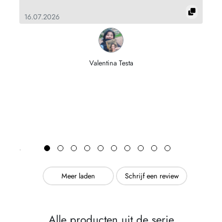
ć
15
16.07.2026
Valentina Testa
Meer laden
Schrijf een review
Alle producten uit de serie