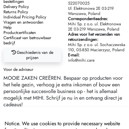
bestellingen
522070025
Delivery Policy
Ul. Elektronowa 2Е 03-219
Returns Policy
Warszawa, Poland
Individual Pricing Policy
Correspondentieadres:
Vragen en antwoorden
Mihi Sp. z o.o. ul. Elektronowa
Help
2Е 03-219 Warszawa, Poland
Productcertificaten
Adres voor het verzenden van
Certificaat van betrouwbaar
retourzendingen:
bedrijf
Mihi Sp. z o.o. ul. Sochaczewska
110, 05-850 Macierzysz, Poland
Geschiedenis van de
E-mail:
prijzen
info@mihi.care
Voor de adviseur
MOOIE ZAKEN CREËREN. Bespaar op producten voor
het hele gezin, verhoog je extra inkomen of bouw een
persoonlijke succesvolle business op - het is allemaal
mogelijk met MIHI. Schrijf je nu in en ontvang direct je
cadeaus!
Notice. We use cookies to provide necessary website