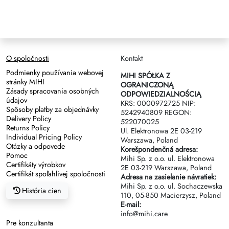
O spoločnosti
Kontakt
Podmienky používania webovej
MIHI SPÓŁKA Z
stránky MIHI
OGRANICZONĄ
Zásady spracovania osobných
ODPOWIEDZIALNOŚCIĄ
údajov
KRS: 0000972725 NIP:
Spôsoby platby za objednávky
5242940809 REGON:
Delivery Policy
522070025
Returns Policy
Ul. Elektronowa 2Е 03-219
Individual Pricing Policy
Warszawa, Poland
Otázky a odpovede
Korešpondenčná adresa:
Pomoc
Mihi Sp. z o.o. ul. Elektronowa
Certifikáty výrobkov
2Е 03-219 Warszawa, Poland
Certifikát spoľahlivej spoločnosti
Adresa na zasielanie návratiek:
Mihi Sp. z o.o. ul. Sochaczewska
História cien
110, 05-850 Macierzysz, Poland
E-mail:
info@mihi.care
Pre konzultanta