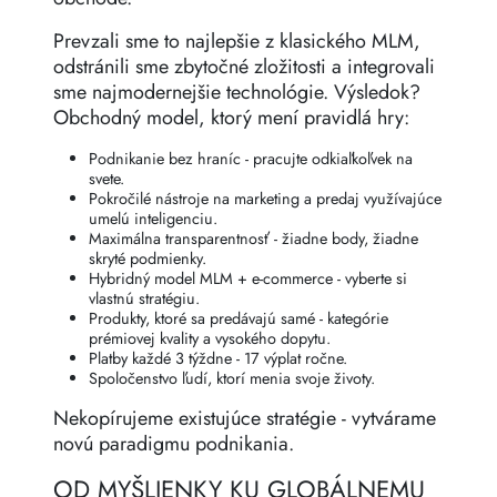
Prevzali sme to najlepšie z klasického MLM,
odstránili sme zbytočné zložitosti a integrovali
sme najmodernejšie technológie. Výsledok?
Obchodný model, ktorý mení pravidlá hry:
Podnikanie bez hraníc - pracujte odkiaľkoľvek na
svete.
Pokročilé nástroje na marketing a predaj využívajúce
umelú inteligenciu.
Maximálna transparentnosť - žiadne body, žiadne
skryté podmienky.
Hybridný model MLM + e-commerce - vyberte si
vlastnú stratégiu.
Produkty, ktoré sa predávajú samé - kategórie
prémiovej kvality a vysokého dopytu.
Platby každé 3 týždne - 17 výplat ročne.
Spoločenstvo ľudí, ktorí menia svoje životy.
Nekopírujeme existujúce stratégie - vytvárame
novú paradigmu podnikania.
OD MYŠLIENKY KU GLOBÁLNEMU