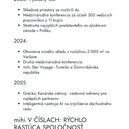
Skladové priestory sa rozšírili 4x.
Medzinárodná konferencia za účasti 300 vedúcich
pracovníkov z 11 krajín.
Stretnutie najvyšších predstaviteľov vo výrobnom
závode v Poľsku.
2024:
Otvorenie nového skladu s rozlohou 2 000 m² vo
Varšave.
Druhá medzinárodná konferencia.
mihi Star Voyage - Turecko a Dominikánska
republika.
2025:
Grécko, Kanárske ostrovy - cestovné odmeny pre
najlepších partnerov.
Inteligentné nástroje AI na zrýchlenie obchodného
rastu.
mihi V ČÍSLACH: RÝCHLO
RASTÚCA SPOLOČNOSŤ