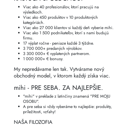
Viac ako 40 profesionálov, ktorí pracujú na
výsledkoch.
Viac ako 450 produktov v 10 produktových
kategóriách.
Viac ako 27 000 klientov si každý deň vyberie mihi.
Viac ako 1 500 podnikateľov, ktorí s nami budujú
firmu.
17 výplat ročne - peniaze každé 3 týždne.
3 700 000+ predaných výrobkov.
3 300 000+ € vyplatených partnerom.
1 000 000+ € bonusy.
My nepredávame len tak. Vytvárame nový
obchodný model, v ktorom každý získa viac.
mihi - PRE SEBA. ZA NAJLEPŠIE.
"mihi" v preklade z latinčiny znamená "PRE MOJU
OSOBU".
A pre seba si vždy vyberáme to najlepšie: produkty,
príležitosti, vzťahy!
NAŠA FILOZOFIA