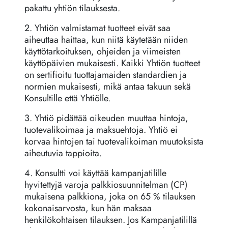
pakattu yhtiön tilauksesta.
Perintösäännöt
2. Yhtiön valmistamat tuotteet eivät saa
aiheuttaa haittaa, kun niitä käytetään niiden
käyttötarkoituksen, ohjeiden ja viimeisten
käyttöpäivien mukaisesti. Kaikki Yhtiön tuotteet
on sertifioitu tuottajamaiden standardien ja
normien mukaisesti, mikä antaa takuun sekä
Konsultille että Yhtiölle.
3. Yhtiö pidättää oikeuden muuttaa hintoja,
tuotevalikoimaa ja maksuehtoja. Yhtiö ei
korvaa hintojen tai tuotevalikoiman muutoksista
aiheutuvia tappioita.
4. Konsultti voi käyttää kampanjatilille
hyvitettyjä varoja palkkiosuunnitelman (CP)
mukaisena palkkiona, joka on 65 % tilauksen
kokonaisarvosta, kun hän maksaa
henkilökohtaisen tilauksen. Jos Kampanjatilillä