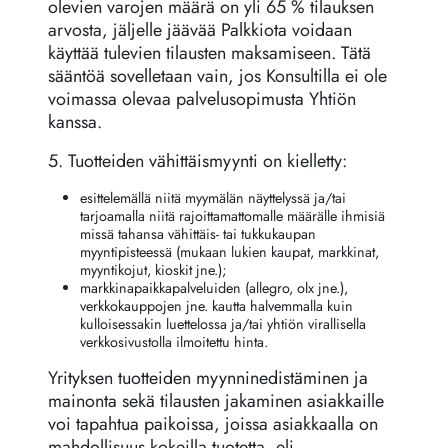
olevien varojen määrä on yli 65 % tilauksen
arvosta, jäljelle jäävää Palkkiota voidaan
käyttää tulevien tilausten maksamiseen. Tätä
sääntöä sovelletaan vain, jos Konsultilla ei ole
voimassa olevaa palvelusopimusta Yhtiön
kanssa.
5. Tuotteiden vähittäismyynti on kielletty:
esittelemällä niitä myymälän näyttelyssä ja/tai
tarjoamalla niitä rajoittamattomalle määrälle ihmisiä
missä tahansa vähittäis- tai tukkukaupan
myyntipisteessä (mukaan lukien kaupat, markkinat,
myyntikojut, kioskit jne.);
markkinapaikkapalveluiden (allegro, olx jne.),
verkkokauppojen jne. kautta halvemmalla kuin
kulloisessakin luettelossa ja/tai yhtiön virallisella
verkkosivustolla ilmoitettu hinta.
Yrityksen tuotteiden myynninedistäminen ja
mainonta sekä tilausten jakaminen asiakkaille
voi tapahtua paikoissa, joissa asiakkaalla on
mahdollisuus kokeilla tuotetta, eli