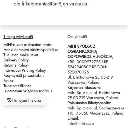
ole liiketoimintasääntöjen vastaista.
Tietoja yrityksestä
Ota yhteyttä
MIHI:n verkkosivuston ehdot
MIHI SPÓŁKA Z
Henkilötietojen käsittelypolitiikka
OGRANICZONĄ
Tilausten maksutavat
ODPOWIEDZIALNOŚCIĄ
Delivery Policy
KRS: 0000972725 NIP:
Returns Policy
5242940809 REGON:
Individual Pricing Policy
522070025
Kysymyksiä ja vastauksia
Ul. Elektronowa 2Е 03-219
Apua
Warszawa, Poland
Tuotesertifikaatit
Kirjeenvaihtoosoite:
Luotettavan yrityksen todistus
Mihi Sp. z o.o. ul. Elektronowa
2Е 03-219 Warszawa, Poland
Hintojen historia
Palautusten lähetysosoite:
Mihi Sp. z o.o. ul. Sochaczewska
110, 05-850 Macierzysz, Poland
E-mail:
info@mihi.care