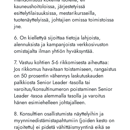
kauneushoitoloissa, järjestetyissä
esittelytilaisuuksissa, mestarikursseilla,
tuotenäyttelyissä, johtajien omissa toimistoissa
jne.
6. On kiellettyä sijoittaa tietoja lahjoista,
alennuksista ja kampanjoista verkkosivuston
omistajalta ilman yhtiön hyväksyntää.
7. Vastuu kohtien 5-6 rikkomisesta aiheuttaa:
Jos rikkomus havaitaan toistamiseen, rangaistus
on 50 prosentin vähennys laskutuskauden
palkkiosta Senior Leader -tasolla tai
varoitus/konsultinumeron poistaminen Senior
Leader -tasoa alemmalla tasolla ja varoitus
hänen esimiehelleen johtajalleen.
8. Konsulttien osallistumista näyttelyihin ja
myynninedistämistapahtumiin (joiden kesto on
rajoitettu) ei pidetä vähittäismyyntinä eikä se