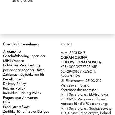
zu ergreifen.
Über das Unternehmen
Kontakt
Allgemeine
MIHI SPÓŁKA Z
Geschäftsbedingungen der
OGRANICZONĄ
MIHI-Website
ODPOWIEDZIALNOŚCIĄ
Politik zur Verarbeitung
KRS: 0000972725 NIP:
personenbezogener Daten
5242940809 REGON:
Zahlungsmöglichkeiten für
522070025
Bestellungen
Ul. Elektronowa 2Е 03-219
Delivery Policy
Warszawa, Poland
Returns Policy
Korrespondenzadresse:
Individual Pricing Policy
Mihi Sp. z o.o. ul. Elektronowa
Fragen und Antworten
2Е 03-219 Warszawa, Poland
Hilfe
Adresse für die Rücksendung:
Produktzertifikate
Mihi Sp. z o.o. ul. Sochaczewska
Zertifikat für ein zuverlässiges
110, 05-850 Macierzysz, Poland